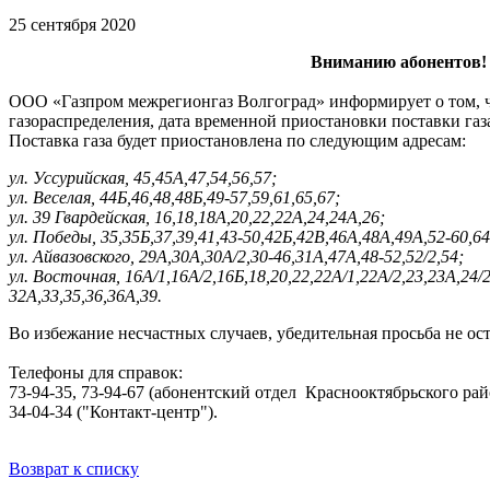
25 сентября 2020
Вниманию абонентов!
ООО «Газпром межрегионгаз Волгоград» информирует о том, чт
газораспределения, дата временной приостановки поставки га
Поставка газа будет приостановлена по следующим адресам:
ул. Уссурийская, 45,45А,47,54,56,57;
ул. Веселая, 44Б,46,48,48Б,49-57,59,61,65,67;
ул. 39 Гвардейская, 16,18,18А,20,22,22А,24,24А,26;
ул. Победы, 35,35Б,37,39,41,43-50,42Б,42В,46А,48А,49А,52-60,64
ул. Айвазовского, 29А,30А,30А/2,30-46,31А,47А,48-52,52/2,54;
ул. Восточная, 16А/1,16А/2,16Б,18,20,22,22А/1,22А/2,23,23А,24/2
32А,33,35,36,36А,39.
Во избежание несчастных случаев, убедительная просьба не о
Телефоны для справок:
73-94-35, 73-94-67 (абонентский отдел Краснооктябрьского рай
34-04-34 ("Контакт-центр").
Возврат к списку