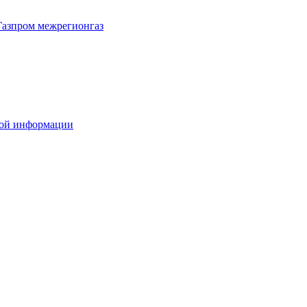
Газпром межрегионгаз
вой информации