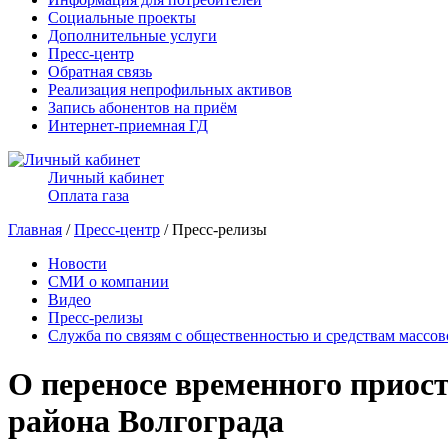
Социальные проекты
Дополнительные услуги
Пресс-центр
Обратная связь
Реализация непрофильных активов
Запись абонентов на приём
Интернет-приемная ГД
Личный кабинет
Оплата газа
Главная
/
Пресс-центр
/ Пресс-релизы
Новости
СМИ о компании
Видео
Пресс-релизы
Служба по связям с общественностью и средствам массо
О переносе временного приос
района Волгограда