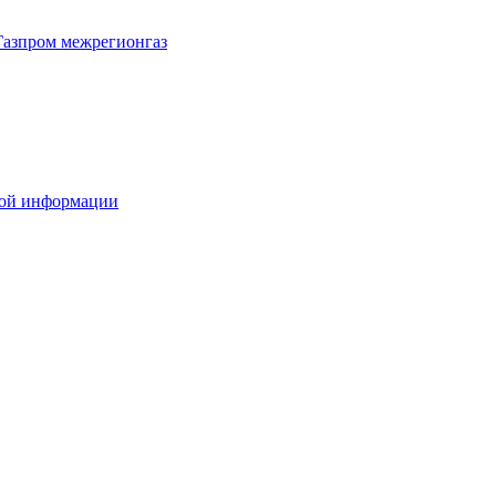
Газпром межрегионгаз
вой информации