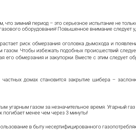
 что зимний период – это серьезное испытание не только
 газового оборудования! Повышенное внимание следует у
растает риск обмерзания оголовка дымохода и появлени
м газом. Чтобы избежать подобных происшествий следуе
я его обмерзания и закупорки. Вместе с этим следует о
в частных домах становится закрытие шибера – заслон
угарным газом за незначительное время. Угарный газ не
к погибает менее чем через 3 минуты!
спользование в быту несертифицированного газопотребл