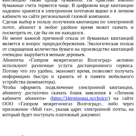
бумажные счета теряются чаще. В цифровом виде квитанции
надежно хранятся в электронном почтовом ящике и в личном
кабинете на сайте региональной газовой компании.
Сделав выбор в пользу получения квитанции по электронной
почте, абонент в любое удобное время может скачать и
посмотреть ее, где бы он ни находился .
Не менее важной причиной отказа от бумажных квитанций
является и вопрос природосбережения. Экологическая польза
от сокращения количества бумаги на производство квитанций
очевидна: вырубается меньше деревьев.
Абоненты «Газпром межрегионгаз Волгоград» активно
используют различные услуги дистанционного сервиса.
Потому что это удобно, экономит время, позволяет получать
информацию быстро и хранить её в памяти мобильного
устройства (компьютера).
Чтобы оформить подключение электронной квитанции,
абоненту достаточно скачать бланк заявления в «Личном
кабинете абонента» (
https://34regiongaz.ru/choice/
) на сайте
ООО «Газпром межрегионгаз Волгоград», либо через
приложение «Мой газ», указав адрес электронной почты, на
который будет поступать платежный документ.