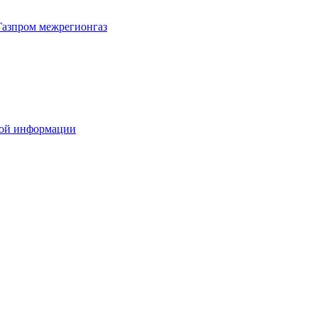
Газпром межрегионгаз
вой информации