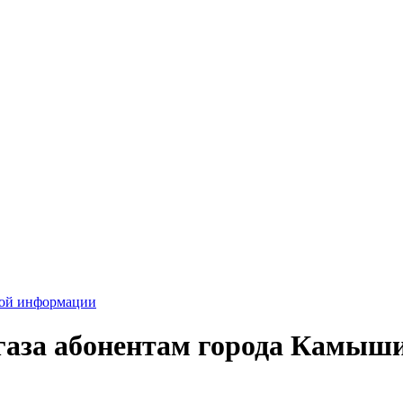
вой информации
газа абонентам города Камыш