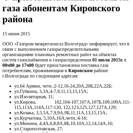
газа абонентам Кировского
района
15 июня 2015
ООО «Газпром межрегионгаз Волгоград» информирует, что в
связи с выполнением газораспределительными
организациями плановых ремонтных работ на объектах
систем газоснабжения и газораспределения
01 июля 2015г. с
08ч00 до 17ч00
будет приостановлена поставка газа
потребителям, проживающим в
Кировском
районе
г.Волгограда по следующим адресам:
ул.64 Армии, четн.:2-12,16-24,20А,20Б,22А,22Б;
ул.Губкина, 3,3А,4-7,9,11,13,15,15А;
ул.Изоляторная, 11;
ул.Кирова, 102,104-107,107А,107Б,109,109А,111-
115,113А,114А,117-120, 122,123,125,127,127А,129;
ул.Козака, 3,5,5А,7,9,9А,9Б,11,11А,13,15,15А;
ул.Курчатова, 5,10А,16А,четн.:4-16;
ул.Минина, 4,4А,6,8,8А,8Б,10,10А,12,14,14А,16;
ул.Старополтавская, 27;