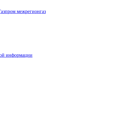
Газпром межрегионгаз
вой информации