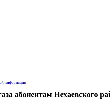
вой информации
газа абонентам Нехаевского ра