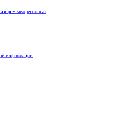
Газпром межрегионгаз
вой информации