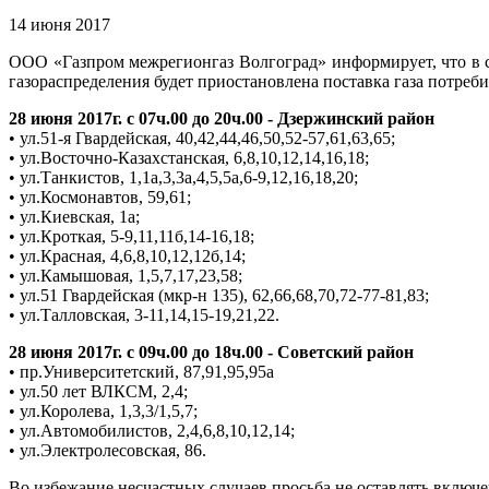
14 июня 2017
ООО «Газпром межрегионгаз Волгоград» информирует, что в 
газораспределения будет приостановлена поставка газа потре
28 июня 2017г. с 07ч.00 до 20ч.00 - Дзержинский район
• ул.51-я Гвардейская, 40,42,44,46,50,52-57,61,63,65;
• ул.Восточно-Казахстанская, 6,8,10,12,14,16,18;
• ул.Танкистов, 1,1а,3,3а,4,5,5а,6-9,12,16,18,20;
• ул.Космонавтов, 59,61;
• ул.Киевская, 1а;
• ул.Кроткая, 5-9,11,11б,14-16,18;
• ул.Красная, 4,6,8,10,12,12б,14;
• ул.Камышовая, 1,5,7,17,23,58;
• ул.51 Гвардейская (мкр-н 135), 62,66,68,70,72-77-81,83;
• ул.Талловская, 3-11,14,15-19,21,22.
28 июня 2017г. с 09ч.00 до 18ч.00 - Советский район
• пр.Университетский, 87,91,95,95а
• ул.50 лет ВЛКСМ, 2,4;
• ул.Королева, 1,3,3/1,5,7;
• ул.Автомобилистов, 2,4,6,8,10,12,14;
• ул.Электролесовская, 86.
Во избежание несчастных случаев просьба не оставлять включ