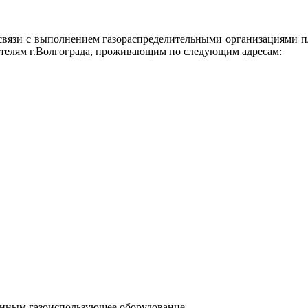
связи с выполнением газораспределительными организациями пл
бителям г.Волгограда, проживающим по следующим адресам:
енным газоиспользующее оборудование.