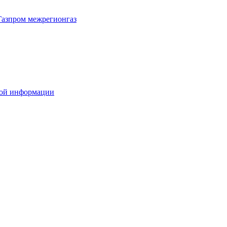
Газпром межрегионгаз
вой информации