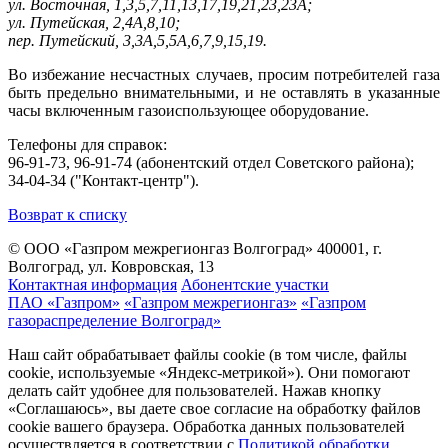
ул. Восточная, 1,3,5,7,11,13,17,19,21,23,23А;
ул. Путейская, 2,4А,8,10;
пер. Путейский, 3,3А,5,5А,6,7,9,15,19.
Во избежание несчастных случаев, просим потребителей газа
быть предельно внимательными, и не оставлять в указанные
часы включенным газоиспользующее оборудование.
Телефоны для справок:
96-91-73, 96-91-74 (абонентский отдел Советского района);
34-04-34 ("Контакт-центр").
Возврат к списку
© ООО «Газпром межрегионгаз Волгоград»
400001, г.
Волгоград, ул. Ковровская, 13
Контактная информация
Абонентские участки
ПАО «Газпром»
«Газпром межрегионгаз»
«Газпром
газораспределение Волгоград»
Наш сайт обрабатывает файлы cookie (в том числе, файлы
cookie, используемые «Яндекс-метрикой»). Они помогают
делать сайт удобнее для пользователей. Нажав кнопку
«Соглашаюсь», вы даете свое согласие на обработку файлов
cookie вашего браузера. Обработка данных пользователей
осуществляется в соответствии с
Политикой обработки