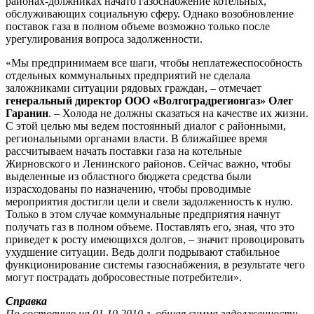
районах-должниках начато газоснабжение котельных,
обслуживающих социальную сферу. Однако возобновление
поставок газа в полном объеме возможно только после
урегулирования вопроса задолженности.
«Мы предпринимаем все шаги, чтобы неплатежеспособность
отдельных коммунальных предприятий не сделала
заложниками ситуации рядовых граждан, – отмечает
генеральный директор ООО «Волгоградрегионгаз» Олег
Гаранин
. – Холода не должны сказаться на качестве их жизни.
С этой целью мы ведем постоянный диалог с районными,
региональными органами власти. В ближайшее время
рассчитываем начать поставки газа на котельные
Жирновского и Ленинского районов. Сейчас важно, чтобы
выделенные из областного бюджета средства были
израсходованы по назначению, чтобы проводимые
мероприятия достигли цели и свели задолженность к нулю.
Только в этом случае коммунальные предприятия начнут
получать газ в полном объеме. Поставлять его, зная, что это
приведет к росту имеющихся долгов, – значит провоцировать
ухудшение ситуации. Ведь долги подрывают стабильное
функционирование системы газоснабжения, в результате чего
могут пострадать добросовестные потребители».
Справка
По состоянию на 01.10.2010 г. общая сумма задолженности