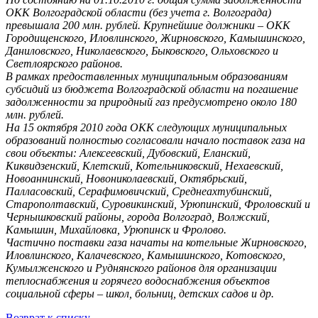
ОКК Волгоградской области (без учета г. Волгограда)
превышала 200 млн. рублей. Крупнейшие должники – ОКК
Городищенского, Иловлинского, Жирновского, Камышинского,
Даниловского, Николаевского, Быковского, Ольховского и
Светлоярского районов.
В рамках предоставленных муниципальным образованиям
субсидий из бюджета Волгоградской области на погашение
задолженности за природный газ предусмотрено около 180
млн. рублей.
На 15 октября 2010 года ОКК следующих муниципальных
образований полностью согласовали начало поставок газа на
свои объекты: Алексеевский, Дубовский, Еланский,
Киквидзенский, Клетский, Котельниковский, Нехаевский,
Новоаннинский, Новониколаевский, Октябрьский,
Палласовский, Серафимовичский, Среднеахтубинский,
Старополтавский, Суровикинский, Урюпинский, Фроловский и
Чернышковский районы, города Волгоград, Волжский,
Камышин, Михайловка, Урюпинск и Фролово.
Частично поставки газа начаты на котельные Жирновского,
Иловлинского, Калачевского, Камышинского, Котовского,
Кумылженского и Руднянского районов для организации
теплоснабжения и горячего водоснабжения объектов
социальной сферы – школ, больниц, детских садов и др.
Возврат к списку