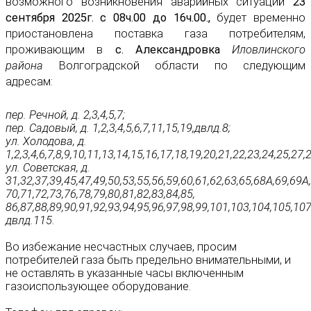
возможного возникновения аварийных ситуаций
23
сентября 2025г. с 08ч.00 до 16ч.00.,
будет временно
приостановлена поставка газа потребителям,
проживающим в
с. Александровка
Иловлинского
района
Волгоградской области по следующим
адресам:
пер. Речной, д. 2,3,4,5,7;
пер. Садовый, д. 1,2,3,4,5,6,7,11,15,19,двлд.8;
ул. Холодова, д.
1,2,3,4,6,7,8,9,10,11,13,14,15,16,17,18,19,20,21,22,23,24,25,27,
ул. Советская, д.
31,32,37,39,45,47,49,50,53,55,56,59,60,61,62,63,65,68А,69,69А,
70,71,72,73,76,78,79,80,81,82,83,84,85,
86,87,88,89,90,91,92,93,94,95,96,97,98,99,101,103,104,105,1
двлд.115.
Во избежание несчастных случаев, просим
потребителей газа быть предельно внимательными, и
не оставлять в указанные часы включенным
газоиспользующее оборудование.