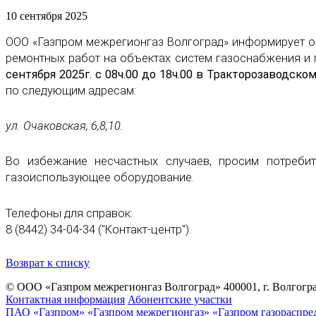
10 сентября 2025
ООО «Газпром межрегионгаз Волгоград» информирует о
ремонтных работ на объектах систем газоснабжения и
сентября 2025г. с 08ч.00 до 18ч.00 в Тракторозаводско
по следующим адресам:
ул. Очаковская, 6,8,10.
Во избежание несчастных случаев, просим потреби
газоиспользующее оборудование.
Телефоны для справок:
8 (8442) 34-04-34 ("Контакт-центр").
Возврат к списку
© ООО «Газпром межрегионгаз Волгоград»
400001, г. Волгогра
Контактная информация
Абонентские участки
ПАО «Газпром»
«Газпром межрегионгаз»
«Газпром газораспре