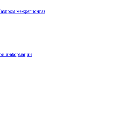
Газпром межрегионгаз
вой информации