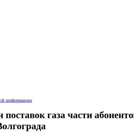
вой информации
 поставок газа части абонент
Волгограда