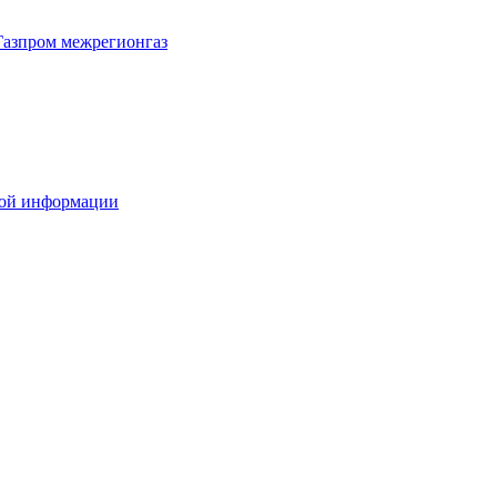
Газпром межрегионгаз
вой информации