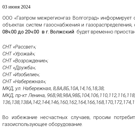
03 июня 2024
ООО «Газпром межрегионгаз Волгоград» информирует о
объектах систем газоснабжения и газораспределения
08ч.00 до 20ч.00
в г. Волжский
будет временно приоста
СНТ «Рассвет»;
СНТ «Урожай»;
СНТ «Возрождение»;
СНТ «Дружба»;
СНТ «Изобилие»;
СНТ «Набережная»;
МКД, ул. Набережная, 8,8А,8Б,10А,14,16,18,38;
МКД, пр-кт Ленина, 96В,98,98А,98Б,104,106,110,112,116,118
136,138,138А,142,144,146,160,162,164,166,168,170,172,174,1
Во избежание несчастных случаев, просим потреби
газоиспользующее оборудование.