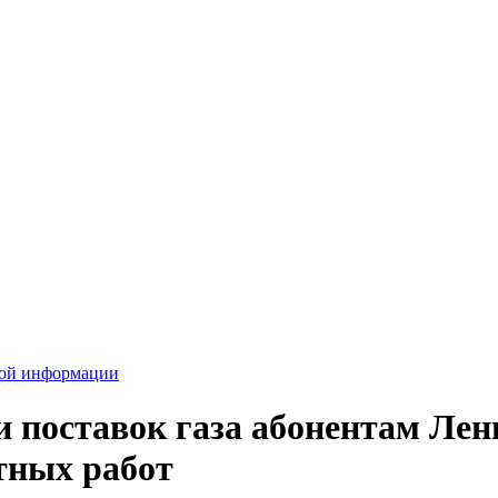
вой информации
поставок газа абонентам Лени
тных работ