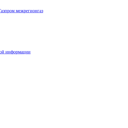
Газпром межрегионгаз
вой информации