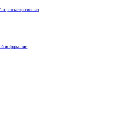
Газпром межрегионгаз
вой информации