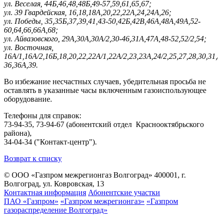
ул. Веселая, 44Б,46,48,48Б,49-57,59,61,65,67;
ул. 39 Гвардейская, 16,18,18А,20,22,22А,24,24А,26;
ул. Победы, 35,35Б,37,39,41,43-50,42Б,42В,46А,48А,49А,52-
60,64,66,66А,68;
ул. Айвазовского, 29А,30А,30А/2,30-46,31А,47А,48-52,52/2,54;
ул. Восточная,
16А/1,16А/2,16Б,18,20,22,22А/1,22А/2,23,23А,24/2,25,27,28,30,31,
36,36А,39.
Во избежание несчастных случаев, убедительная просьба не
оставлять в указанные часы включенным газоиспользующее
оборудование.
Телефоны для справок:
73-94-35, 73-94-67 (абонентский отдел Краснооктябрьского
района),
34-04-34 ("Контакт-центр").
Возврат к списку
© ООО «Газпром межрегионгаз Волгоград»
400001, г.
Волгоград, ул. Ковровская, 13
Контактная информация
Абонентские участки
ПАО «Газпром»
«Газпром межрегионгаз»
«Газпром
газораспределение Волгоград»