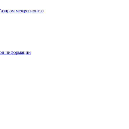
Газпром межрегионгаз
вой информации