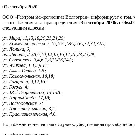
09 сентября 2020
ООО «Газпром межрегионгаз Волгоград» информирует о том, ч
газоснабжения и газораспределения
23 сентября 2020г. с 06ч.0
следующим адресам:
ул. Мира, 11,13,18,20,21,24,26;
ул. Коммунистическая, 16,16А,18А,26А,32,34,32А;
ул. Ленина, 6;
пр. Ленина, 2,2А,6,10,12,15,16,17,21,23,25,29;
ул. Советская, 3,4,6,7,8,11-16,14А;
ул. Чуйкова, 1,3,5,9,11;
ул. Аллея Героев, 1-5;
ул. Комсомольская, 10,18;
ул. Гагарина, 9,12,16;
ул. Гоголя, 4;
ул. 13-й Гвардейской, 13,13А;
ул. Порт-Саида, 17,18;
ул. Волгодонская, 7;
ул. Пролеткультская, 3,5;
ул. Краснознаменская, 4,6.
Во избежание несчастных случаев, убедительная просьба не о
Телефоны для справок: