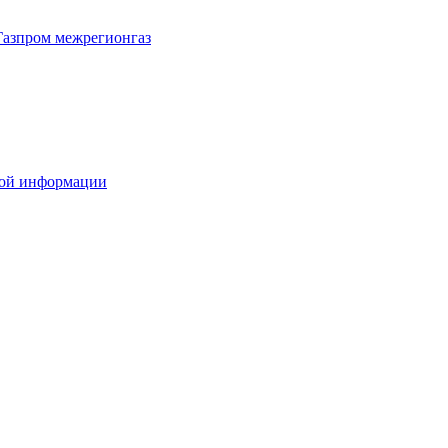
Газпром межрегионгаз
вой информации