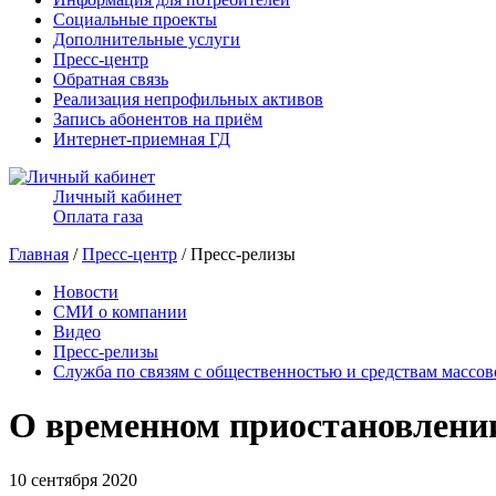
Социальные проекты
Дополнительные услуги
Пресс-центр
Обратная связь
Реализация непрофильных активов
Запись абонентов на приём
Интернет-приемная ГД
Личный кабинет
Оплата газа
Главная
/
Пресс-центр
/ Пресс-релизы
Новости
СМИ о компании
Видео
Пресс-релизы
Служба по связям с общественностью и средствам массо
О временном приостановлении
10 сентября 2020