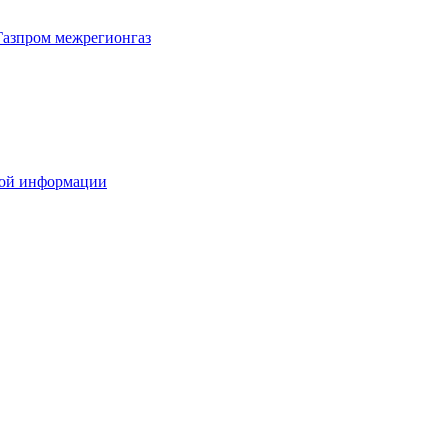
Газпром межрегионгаз
вой информации