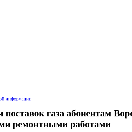
вой информации
 поставок газа абонентам Во
выми ремонтными работами