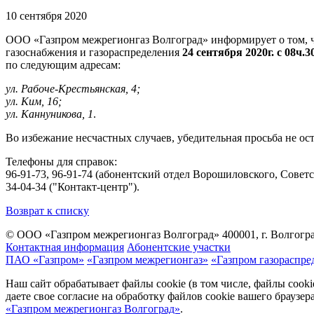
10 сентября 2020
ООО «Газпром межрегионгаз Волгоград» информирует о том, ч
газоснабжения и газораспределения
24 сентября 2020г. с 08ч.3
по следующим адресам:
ул. Рабоче-Крестьянская, 4;
ул. Ким, 16;
ул. Каннуникова, 1
.
Во избежание несчастных случаев, убедительная просьба не о
Телефоны для справок:
96-91-73, 96-91-74 (абонентский отдел Ворошиловского, Советс
34-04-34 ("Контакт-центр").
Возврат к списку
© ООО «Газпром межрегионгаз Волгоград»
400001, г. Волгогра
Контактная информация
Абонентские участки
ПАО «Газпром»
«Газпром межрегионгаз»
«Газпром газораспре
Наш сайт обрабатывает файлы cookie (в том числе, файлы cook
даете свое согласие на обработку файлов cookie вашего браузе
«Газпром межрегионгаз Волгоград»
.