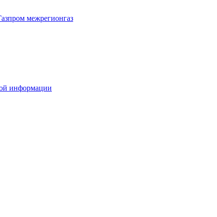
Газпром межрегионгаз
вой информации