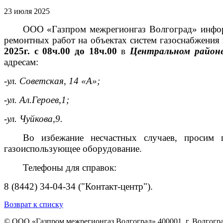
23 июля 2025
ООО «Газпром межрегионгаз Волгоград» информ
ремонтных работ на объектах систем газоснабжения
2025г.
с
08ч.00 до 18ч.00
в
Центральном район
адресам:
-ул. Советская, 14 «А»;
-ул. Ал.Героев,1;
-ул. Чуйкова,9.
Во избежание несчастных случаев, просим 
газоиспользующее оборудование.
Телефоны для справок:
8 (8442) 34-04-34 ("Контакт-центр").
Возврат к списку
© ООО «Газпром межрегионгаз Волгоград»
400001, г. Волгогра