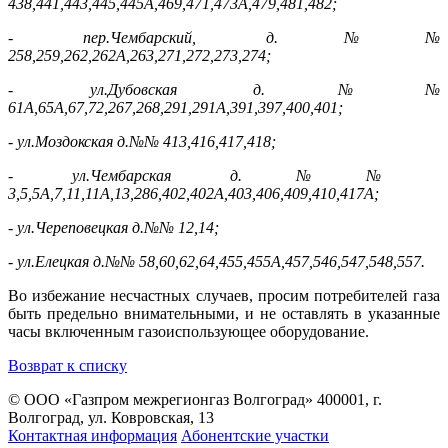
438,441,443,445,445А,469,471,473А,479,481,482;
- пер.Чембарский, д.№№
258,259,262,262А,263,271,272,273,274;
- ул.Дубовская д.№№
61А,65А,67,72,267,268,291,291А,391,397,400,401;
- ул.Моздокская д.№№ 413,416,417,418;
- ул.Чембарская д.№№
3,5,5А,7,11,11А,13,286,402,402А,403,406,409,410,417А;
- ул.Череповецкая д.№№ 12,14;
- ул.Елецкая д.№№ 58,60,62,64,455,455А,457,546,547,548,557.
Во избежание несчастных случаев, просим потребителей газа
быть предельно внимательными, и не оставлять в указанные
часы включенным газоиспользующее оборудование.
Возврат к списку
© ООО «Газпром межрегионгаз Волгоград»
400001, г.
Волгоград, ул. Ковровская, 13
Контактная информация
Абонентские участки