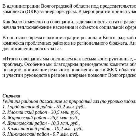
В администрации Волгоградской области под председательств
комплекса (ОКК) за энергоресурсы. В мероприятии принял уч
Как было отмечено на совещании, задолженность за газ в разме
начала теплоснабжение населения и объектов социальной сфер
В настоящее время в администрации региона и Волгоградской
комплекса проблемных районов из регионального бюджета. Ана
для погашения долгов за газ.
«Итоги совещания мы оцениваем как весьма конструктивные, 
проблему. Особенно мы благодарны председателю комитета о
позицию, понимание реального положения дел в ЖКХ области 
и участии руководства региона впервые позволит Волгоградско
Справка
Рейтинг районов-должников за природный газ (по уровню задол
1. Городищенский район - 53,2 млн. руб.,
2. Иловлинский район - 30,5 млн. руб.,
3. Жирновский район - 26,5 млн. руб.,
4. Даниловский район - 10,3 млн. руб.,
5. Камышинский район - 10,2 млн. руб.,
6. Николаевский район - 9,7 млн. руб.,