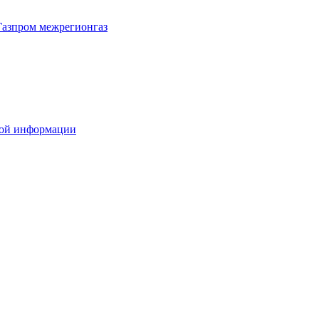
Газпром межрегионгаз
вой информации