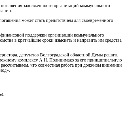
м погашения задолженности организаций коммунального
ранин.
непогашения может стать препятствием для своевременного
а финансовой поддержки организаций коммунального
омства в кратчайшие сроки изыскать и направить им средства
бернатора, депутатов Волгоградской областной Думы решить
орожному комплексу А.Н. Полицимако за его принципиальную
 рассчитываем, что совместная работа при должном внимании
иод».
од: