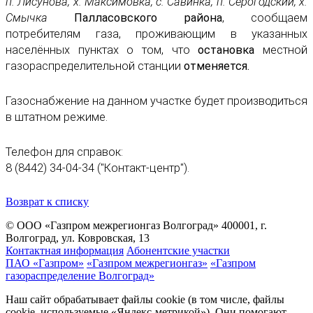
п. Лисунова, х. Максимовка, с. Савинка, п. Серогодский, х.
Смычка
Палласовского района
, сообщаем
потребителям газа, проживающим в указанных
населённых пунктах о том, что
остановка
местной
газораспределительной станции
отменяется.
Газоснабжение на данном участке будет производиться
в штатном режиме.
Телефон для справок:
8 (8442) 34-04-34 ("Контакт-центр").
Возврат к списку
© ООО «Газпром межрегионгаз Волгоград»
400001, г.
Волгоград, ул. Ковровская, 13
Контактная информация
Абонентские участки
ПАО «Газпром»
«Газпром межрегионгаз»
«Газпром
газораспределение Волгоград»
Наш сайт обрабатывает файлы cookie (в том числе, файлы
cookie, используемые «Яндекс-метрикой»). Они помогают