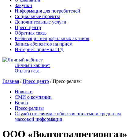
Закупки
Информация для потребителей
Социальные проекты
Дополнительные услуги
Пресс-центр
Обратная связь
Реализация непрофильных активов
Запись абонентов на приём
Интернет-приемная ГД
Личный кабинет
Оплата газа
Главная
/
Пресс-центр
/ Пресс-релизы
Новости
СМИ о компании
Видео
Пресс-релизы
Служба по связям с общественностью и средствам
массовой информации
ООО «Волгоградрегионгаз»