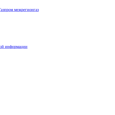
Газпром межрегионгаз
вой информации