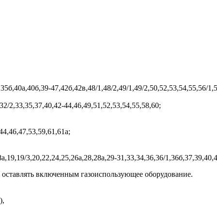
35б,40а,40б,39-47,42б,42в,48/1,48/2,49/1,49/2,50,52,53,54,55,56/1,5
,32/2,33,35,37,40,42-44,46,49,51,52,53,54,55,58,60;
44,46,47,53,59,61,61а;
8а,19,19/3,20,22,24,25,26а,28,28а,29-31,33,34,36,36/1,36б,37,39,40,4
е оставлять включенным газоиспользующее оборудование.
),