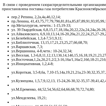
В связи с проведением газораспределительными организациям
приостановлена поставка газа потребителям Краснооктябрьск
пер.2 Репина, 2,2а,4а,4б,12,14;
пр.Ленина, 41,43,75,77,79,79б,81,81а,85,87,89,91,93,95,99,
пр.Металлургов, нечетн.: 1-15,19-33;
ул. 39 Гвардейская, 6,8,15,17,18,18а,20,22,22а,24,24а,26-28
ул.Айвазовского, 6,9,10,13,14,16-20,20а,21,22,24,25,27-29,
ул.Белебейская, 1,3,4-7,5/1,9,11;
ул.Библиотечная, 13,15,17,21,23,25,27,66,68,70;
ул.Варшавская, 7,3;
ул.Вершинина, 4-8,четн.: 10-24,32,34;
ул.Веселая, 1,3-6,8,11,12,13,13б,14,14б,15,16,18,19,21,23,2
ул.Восточная,1,2а,2б,2/1,2/2,3-16,16а/1,16а/2,16б,18-21,21б
ул.Инициативная, 1,2,4-8;
ул.Короткая, 3,5-8,6а, 7,10-15,14а,19,21,21а,23-30,32,35,37,
ул.Кузнецова, 1,5,7,9,12,13, 15-24,26-30,32-35,37-39,41,42,
ул.М.Еременко, 44,52,54,56,62,64,66,68,70,72,74,80;
ул.Менделеева, 19,21;