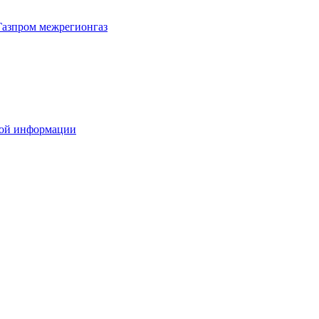
Газпром межрегионгаз
вой информации