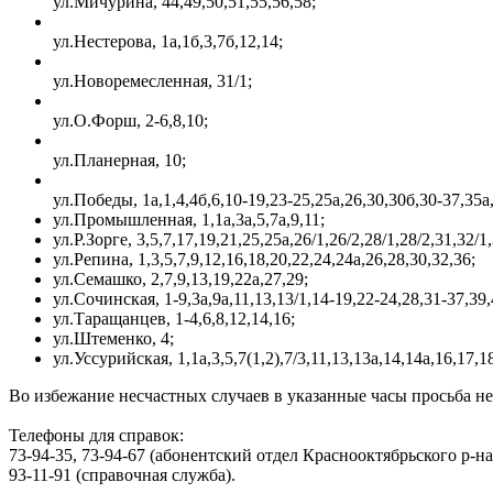
ул.Мичурина, 44,49,50,51,55,56,58;
ул.Нестерова, 1а,1б,3,7б,12,14;
ул.Новоремесленная, 31/1;
ул.О.Форш, 2-6,8,10;
ул.Планерная, 10;
ул.Победы, 1а,1,4,4б,6,10-19,23-25,25а,26,30,30б,30-37,35а,
ул.Промышленная, 1,1а,3а,5,7а,9,11;
ул.Р.Зорге, 3,5,7,17,19,21,25,25а,26/1,26/2,28/1,28/2,31,32/1
ул.Репина, 1,3,5,7,9,12,16,18,20,22,24,24а,26,28,30,32,36;
ул.Семашко, 2,7,9,13,19,22а,27,29;
ул.Сочинская, 1-9,3а,9а,11,13,13/1,14-19,22-24,28,31-37,39,
ул.Таращанцев, 1-4,6,8,12,14,16;
ул.Штеменко, 4;
ул.Уссурийская, 1,1а,3,5,7(1,2),7/3,11,13,13а,14,14а,16,17,1
Во избежание несчастных случаев в указанные часы просьба н
Телефоны для справок:
73-94-35, 73-94-67 (абонентский отдел Краснооктябрьского р-на
93-11-91 (справочная служба).