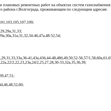
и плановых ремонтных работ на объектах систем газоснабжения
ого района г.Волгограда, проживающим по следующим адресам:
101,103,105,107,109;
,29,29а,31,33;
29а,30а,31а,31,32,34-46,47а,48-52,54;
7,29,31,33,33а,36-41,43а,43б,44-48,48б,49,50,52-56,57/1,58,60а,61,6
,22а,22/2,22,23,23а,24/2,25,27,28,30-33,32а,35,36,39;
39,47,51;
44,46,48,52,60;