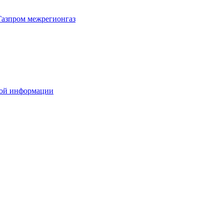
Газпром межрегионгаз
вой информации