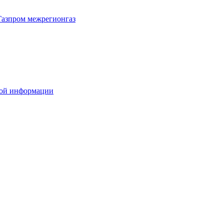
Газпром межрегионгаз
вой информации