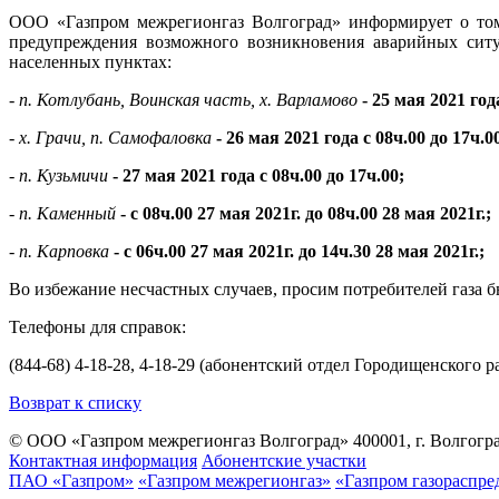
ООО «Газпром межрегионгаз Волгоград» информирует о том,
предупреждения возможного возникновения аварийных ситу
населенных пунктах:
- п. Котлубань, Воинская часть, х. Варламово
- 25 мая 2021 год
- х. Грачи, п. Самофаловка
- 26 мая 2021 года с 08ч.00 до 17ч.0
- п. Кузьмичи
- 27 мая 2021 года с 08ч.00 до 17ч.00;
- п. Каменный
- с 08ч.00 27 мая 2021г. до 08ч.00 28 мая 2021г.;
- п. Карповка
- с 06ч.00 27 мая 2021г. до 14ч.30 28 мая 2021г.;
Во избежание несчастных случаев, просим потребителей газа 
Телефоны для справок:
(844-68) 4-18-28, 4-18-29 (абонентский отдел Городищенского р
Возврат к списку
© ООО «Газпром межрегионгаз Волгоград»
400001, г. Волгогра
Контактная информация
Абонентские участки
ПАО «Газпром»
«Газпром межрегионгаз»
«Газпром газораспре