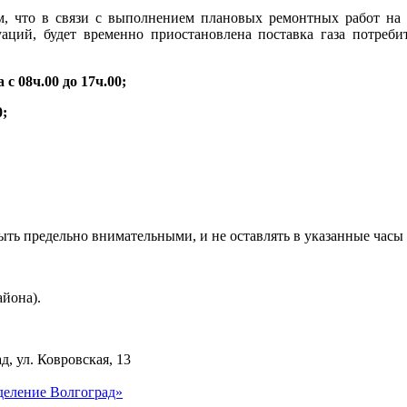
 что в связи с выполнением плановых ремонтных работ на о
аций, будет временно приостановлена поставка газа потреб
а с 08ч.00 до 17ч.00;
0;
быть предельно внимательными, и не оставлять в указанные ча
айона).
д, ул. Ковровская, 13
деление Волгоград»