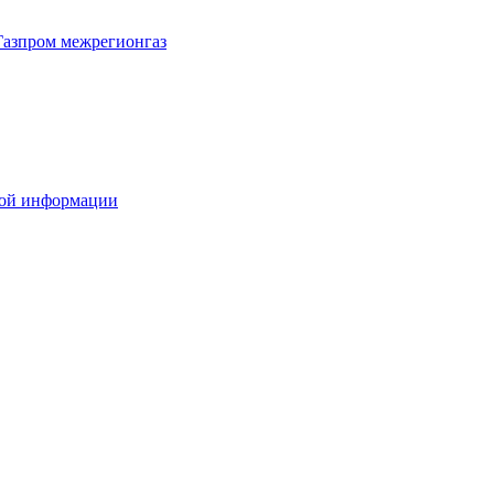
Газпром межрегионгаз
вой информации