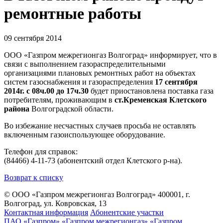
ремонтные работы
09 сентября 2014
ООО «Газпром межрегионгаз Волгоград» информирует, что в
связи с выполнением газораспределительными
организациями плановых ремонтных работ на объектах
систем газоснабжения и газораспределения
17 сентября
2014г. с 08ч.00 до 17ч.30
будет приостановлена поставка газа
потребителям, проживающим в
ст.Кременская Клетского
района
Волгоградской области.
Во избежание несчастных случаев просьба не оставлять
включенным газоиспользующее оборудование.
Телефон для справок:
(84466) 4-11-73 (абонентский отдел Клетского р-на).
Возврат к списку
© ООО «Газпром межрегионгаз Волгоград»
400001, г.
Волгоград, ул. Ковровская, 13
Контактная информация
Абонентские участки
ПАО «Газпром»
«Газпром межрегионгаз»
«Газпром