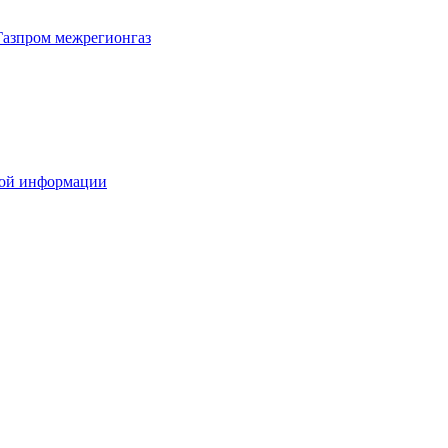
Газпром межрегионгаз
вой информации