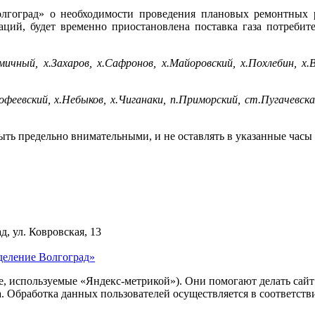
гоград» о необходимости проведения плановых ремонтных ра
ций, будет временно приостановлена поставка газа потреби
емичный, х.Захаров, х.Сафронов, х.Майоровский, х.Похлебин, х.
рофеевский, х.Небыков, х.Чиганаки, п.Приморский, ст.Пугачевска
быть предельно внимательными, и не оставлять в указанные ча
д, ул. Ковровская, 13
деление Волгоград»
ie, используемые «Яндекс-метрикой»). Они помогают делать сай
ра. Обработка данных пользователей осуществляется в соответств