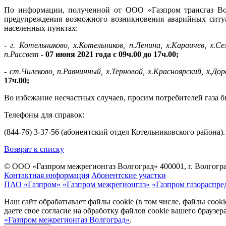
По информации, полученной от ООО «Газпром трансгаз Вол
предупреждения возможного возникновения аварийных ситуа
населенных пунктах:
- г. Котельниково, х.Котельников, п.Ленина, х.Караичев, х.С
п.Рассвет
- 07 июня 2021 года с 09ч.00 до 17ч.00;
- ст.Чилеково, п.Равнинный, х.Терновой, х.Красноярский, х.До
17ч.00;
Во избежание несчастных случаев, просим потребителей газа 
Телефоны для справок:
(844-76) 3-37-56 (абонентский отдел Котельниковского района).
Возврат к списку
© ООО «Газпром межрегионгаз Волгоград»
400001, г. Волгогра
Контактная информация
Абонентские участки
ПАО «Газпром»
«Газпром межрегионгаз»
«Газпром газораспре
Наш сайт обрабатывает файлы cookie (в том числе, файлы cook
даете свое согласие на обработку файлов cookie вашего браузе
«Газпром межрегионгаз Волгоград»
.