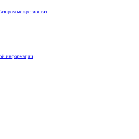
Газпром межрегионгаз
вой информации