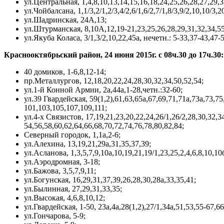
ул.Центральная, 1,4,8,10,13,14,15,16,18,24,25,26,28,27,29,3
ул.Чойбалсана, 1,1/3,2/1,2/3,4/2,6/1,6/2,7/1,8/3,9/2,10,10/3,2
ул.Шадринская, 24А,13;
ул.Штурманская, 8,10А,12,19-21,23,25,26,28,29,31,32,34,55
ул.Якуба Коласа, 3/1,3/2,10,22,45а, нечетн.: 5-33,37-43,47-
Краснооктябрьский район, 24 июня 2015г. с 08ч.30 до 17ч.30:
40 домиков, 1-6,8,12-14;
пр.Металлургов, 12,18,20,22,24,28,30,32,34,50,52,54;
ул.1-й Конной Армии, 2а,44а,1-28,четн.:32-60;
ул.39 Гвардейская, 59(1,2),61,63,65а,67,69,71,71а,73а,73,75
101,103,105,107,109,111;
ул.4-х Связистов, 17,19,21,23,20,22,24,26/1,26/2,28,30,32,34
54,56,58,60,62,64,66,68,70,72,74,76,78,80,82,84;
Северный городок, 1,1а,2-6;
ул.Алехина, 13,19,21,29а,31,35,37,39;
ул.Асланова, 1,3,5,7,9,10а,10,19,21,19/1,23,25,2,4,6,8,10,10
ул.Аэродромная, 3-18;
ул.Бажова, 3,5,7,9,11;
ул.Богунская, 16,29,31,37,39,26,28,30,28а,33,35,41;
ул.Былинная, 27,29,31,33,35;
ул.Высокая, 4,6,8,10,12;
ул.Гвардейская, 1-50, 23а,4а,28(1,2),27/1,34а,51,53,55-67,66
ул.Гончарова, 5-9;