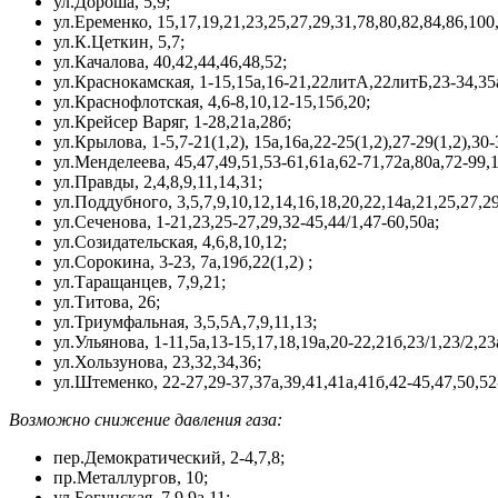
ул.Дороша, 5,9;
ул.Еременко, 15,17,19,21,23,25,27,29,31,78,80,82,84,86,100
ул.К.Цеткин, 5,7;
ул.Качалова, 40,42,44,46,48,52;
ул.Краснокамская, 1-15,15а,16-21,22литА,22литБ,23-34,35а
ул.Краснофлотская, 4,6-8,10,12-15,15б,20;
ул.Крейсер Варяг, 1-28,21а,28б;
ул.Крылова, 1-5,7-21(1,2), 15а,16а,22-25(1,2),27-29(1,2),30-
ул.Менделеева, 45,47,49,51,53-61,61а,62-71,72а,80а,72-99,
ул.Правды, 2,4,8,9,11,14,31;
ул.Поддубного, 3,5,7,9,10,12,14,16,18,20,22,14а,21,25,27,29
ул.Сеченова, 1-21,23,25-27,29,32-45,44/1,47-60,50а;
ул.Созидательская, 4,6,8,10,12;
ул.Сорокина, 3-23, 7а,19б,22(1,2) ;
ул.Таращанцев, 7,9,21;
ул.Титова, 26;
ул.Триумфальная, 3,5,5А,7,9,11,13;
ул.Ульянова, 1-11,5а,13-15,17,18,19а,20-22,21б,23/1,23/2,23
ул.Хользунова, 23,32,34,36;
ул.Штеменко, 22-27,29-37,37а,39,41,41а,41б,42-45,47,50,52
Возможно снижение давления газа
:
пер.Демократический, 2-4,7,8;
пр.Металлургов, 10;
ул.Богунская, 7,9,9а,11;