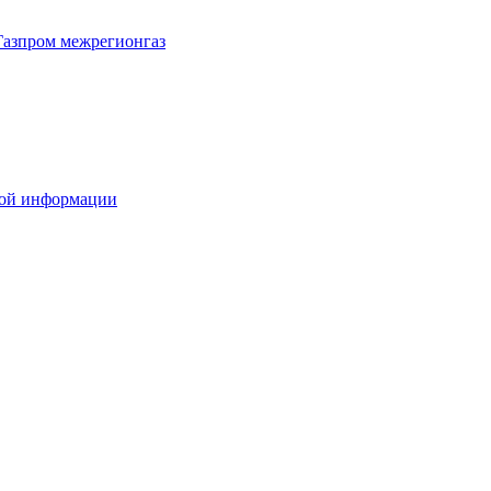
Газпром межрегионгаз
вой информации