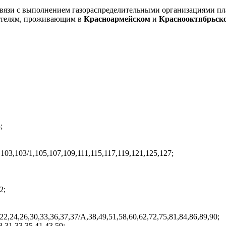
вязи с выполнением газораспределительными организациями пла
бителям, проживающим в
Красноармейском
и
Краснооктябрьс
;
,103,103/1,105,107,109,111,115,117,119,121,125,127;
2;
,22,24,26,30,33,36,37,37/А,38,49,51,58,60,62,72,75,81,84,86,89,90;
,31,33,35,41,43,59;