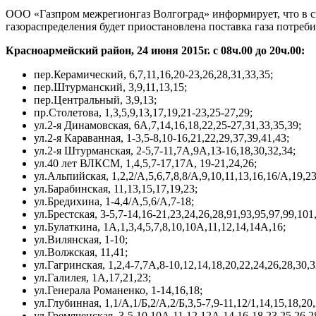
ООО «Газпром межрегионгаз Волгоград» информирует, что в с
газораспределения будет приостановлена поставка газа потре
Красноармейский район, 24 июня 2015г. с 08ч.00 до 20ч.00:
пер.Керамический, 6,7,11,16,20-23,26,28,31,33,35;
пер.Штурманский, 3,9,11,13,15;
пер.Центральный, 3,9,13;
пр.Столетова, 1,3,5,9,13,17,19,21-23,25-27,29;
ул.2-я Динамовская, 6А,7,14,16,18,22,25-27,31,33,35,39;
ул.2-я Караванная, 1-3,5-8,10-16,21,22,29,37,39,41,43;
ул.2-я Штурманская, 2-5,7-11,7А,9А,13-16,18,30,32,34;
ул.40 лет ВЛКСМ, 1,4,5,7-17,17А, 19-21,24,26;
ул.Альпийская, 1,2,2/А,5,6,7,8,8/А,9,10,11,13,16,16/А,19,23
ул.Барабинская, 11,13,15,17,19,23;
ул.Бредихина, 1-4,4/А,5,6/А,7-18;
ул.Брестская, 3-5,7-14,16-21,23,24,26,28,91,93,95,97,99,101
ул.Булаткина, 1А,1,3,4,5,7,8,10,10А,11,12,14,14А,16;
ул.Вилянская, 1-10;
ул.Волжская, 11,41;
ул.Гагринская, 1,2,4-7,7А,8-10,12,14,18,20,22,24,26,28,30,3
ул.Галилея, 1А,17,21,23;
ул.Генерала Романенко, 1-14,16,18;
ул.Глубинная, 1,1/А,1/Б,2/А,2/Б,3,5-7,9-11,12/1,14,15,18,20
ул.Гремяченская, 3-5,10,10А,11,12,12А,14,16-18,23,25,26,28