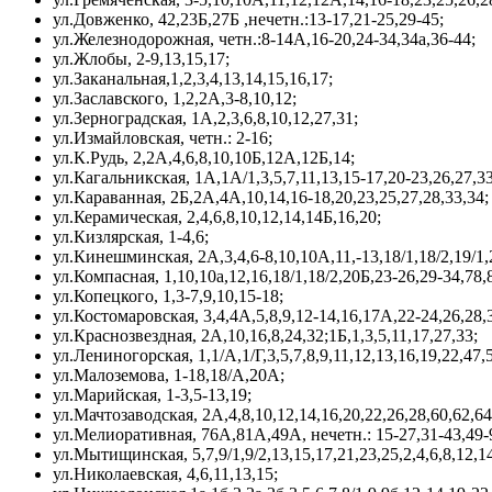
ул.Довженко, 42,23Б,27Б ,нечетн.:13-17,21-25,29-45;
ул.Железнодорожная, четн.:8-14А,16-20,24-34,34а,36-44;
ул.Жлобы, 2-9,13,15,17;
ул.Заканальная,1,2,3,4,13,14,15,16,17;
ул.Заславского, 1,2,2А,3-8,10,12;
ул.Зерноградская, 1А,2,3,6,8,10,12,27,31;
ул.Измайловская, четн.: 2-16;
ул.К.Рудь, 2,2А,4,6,8,10,10Б,12А,12Б,14;
ул.Кагальникская, 1А,1А/1,3,5,7,11,13,15-17,20-23,26,27,33
ул.Караванная, 2Б,2А,4А,10,14,16-18,20,23,25,27,28,33,34;
ул.Керамическая, 2,4,6,8,10,12,14,14Б,16,20;
ул.Кизлярская, 1-4,6;
ул.Кинешминская, 2А,3,4,6-8,10,10А,11,-13,18/1,18/2,19/1,
ул.Компасная, 1,10,10а,12,16,18/1,18/2,20Б,23-26,29-34,78,
ул.Копецкого, 1,3-7,9,10,15-18;
ул.Костомаровская, 3,4,4А,5,8,9,12-14,16,17А,22-24,26,28,
ул.Краснозвездная, 2А,10,16,8,24,32;1Б,1,3,5,11,17,27,33;
ул.Лениногорская, 1,1/А,1/Г,3,5,7,8,9,11,12,13,16,19,22,47,
ул.Малоземова, 1-18,18/А,20А;
ул.Марийская, 1-3,5-13,19;
ул.Мачтозаводская, 2А,4,8,10,12,14,16,20,22,26,28,60,62,64
ул.Мелиоративная, 76А,81А,49А, нечетн.: 15-27,31-43,49-91
ул.Мытищинская, 5,7,9/1,9/2,13,15,17,21,23,25,2,4,6,8,12,14
ул.Николаевская, 4,6,11,13,15;