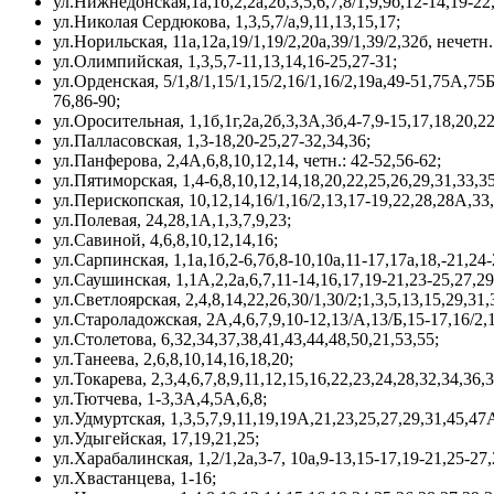
ул.Нижнедонская,1а,1б,2,2а,2б,3,5,6,7,8/1,9,9б,12-14,19-22
ул.Николая Сердюкова, 1,3,5,7/а,9,11,13,15,17;
ул.Норильская, 11а,12а,19/1,19/2,20а,39/1,39/2,32б, нечетн.:
ул.Олимпийская, 1,3,5,7-11,13,14,16-25,27-31;
ул.Орденская, 5/1,8/1,15/1,15/2,16/1,16/2,19а,49-51,75А,75Б,
76,86-90;
ул.Оросительная, 1,1б,1г,2а,2б,3,3А,3б,4-7,9-15,17,18,20,22
ул.Палласовская, 1,3-18,20-25,27-32,34,36;
ул.Панферова, 2,4А,6,8,10,12,14, четн.: 42-52,56-62;
ул.Пятиморская, 1,4-6,8,10,12,14,18,20,22,25,26,29,31,33,3
ул.Перископская, 10,12,14,16/1,16/2,13,17-19,22,28,28А,33,
ул.Полевая, 24,28,1А,1,3,7,9,23;
ул.Савиной, 4,6,8,10,12,14,16;
ул.Сарпинская, 1,1а,1б,2-6,7б,8-10,10а,11-17,17а,18,-21,24-
ул.Саушинская, 1,1А,2,2а,6,7,11-14,16,17,19-21,23-25,27,29
ул.Светлоярская, 2,4,8,14,22,26,30/1,30/2;1,3,5,13,15,29,31,
ул.Староладожская, 2А,4,6,7,9,10-12,13/А,13/Б,15-17,16/2,1
ул.Столетова, 6,32,34,37,38,41,43,44,48,50,21,53,55;
ул.Танеева, 2,6,8,10,14,16,18,20;
ул.Токарева, 2,3,4,6,7,8,9,11,12,15,16,22,23,24,28,32,34,36,
ул.Тютчева, 1-3,3А,4,5А,6,8;
ул.Удмуртская, 1,3,5,7,9,11,19,19А,21,23,25,27,29,31,45,47
ул.Удыгейская, 17,19,21,25;
ул.Харабалинская, 1,2/1,2а,3-7, 10а,9-13,15-17,19-21,25-27,
ул.Хвастанцева, 1-16;