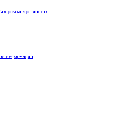
Газпром межрегионгаз
вой информации