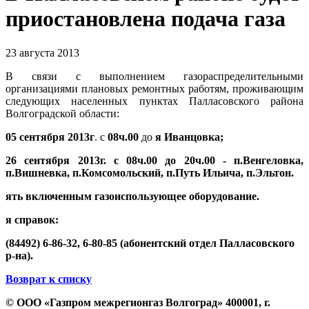
приостановлена подача газа
23 августа 2013
В св
я
зи с выполнением газораспределительными
организаци
я
ми плановых ремонтных работ
ям, проживающим
следующих населенных пунктах Палласовского района
Волгоградской области:
05 сент
я
бр
я
2013г
. с
08ч.00
до
я Иванцовка;
26 сент
я
бр
я
2013г
.
с
08ч.00
до
20ч.00
- п.Венгеловка,
п.Вишневка, п.Комсомольский, п.Путь Ильича, п.Эльтон.
ять включенным газоиспользующее оборудование.
я справок:
(84492) 6-86-32, 6-80-85 (абонентский отдел Палласовского
р-на).
Возврат к списку
© ООО «Газпром межрегионгаз Волгоград»
400001, г.