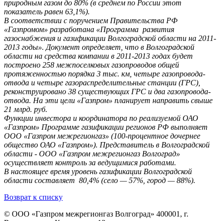
природным газом до 80% (в среднем по России этот
показатель равен 63,1%).
В соответствии с поручением Правительства РФ
«Газпромом» разработана «Программа развития
газоснабжения и газификации Волгоградской области на 2011-
2013 годы». Документ определяет, что в Волгоградской
области на средства компании в 2011-2013 годах будет
построено 258 межпоселковых газопроводов общей
протяженностью порядка 3 тыс. км, четыре газопровода-
отвода и четыре газораспределительные станции (ГРС),
реконструировано 38 существующих ГРС и два газопровода-
отвода. На эти цели «Газпром» планирует направить свыше
21 млрд. руб.
Функции инвестора и координатора по реализуемой ОАО
«Газпром» Программе газификации регионов РФ выполняет
ООО «Газпром межрегионгаз» (100-процентное дочернее
общество ОАО «Газпром»). Представитель в Волгоградской
области - ООО «Газпром межрегионгаз Волгоград»
осуществляет контроль за ведущимися работами.
В настоящее время уровень газификации Волгоградской
области составляет 80,4% (село — 57%, город — 88%).
Возврат к списку
© ООО «Газпром межрегионгаз Волгоград»
400001, г.