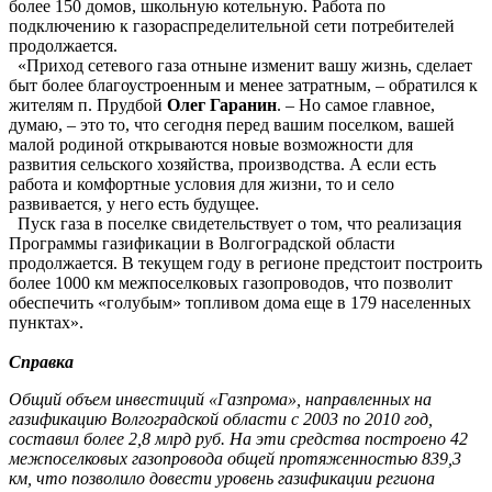
более 150 домов, школьную котельную. Работа по
подключению к газораспределительной сети потребителей
продолжается.
«Приход сетевого газа отныне изменит вашу жизнь, сделает
быт более благоустроенным и менее затратным, – обратился к
жителям п. Прудбой
Олег Гаранин
. – Но самое главное,
думаю, – это то, что сегодня перед вашим поселком, вашей
малой родиной открываются новые возможности для
развития сельского хозяйства, производства. А если есть
работа и комфортные условия для жизни, то и село
развивается, у него есть будущее.
Пуск газа в поселке свидетельствует о том, что реализация
Программы газификации в Волгоградской области
продолжается. В текущем году в регионе предстоит построить
более 1000 км межпоселковых газопроводов, что позволит
обеспечить «голубым» топливом дома еще в 179 населенных
пунктах».
Справка
Общий объем инвестиций «Газпрома», направленных на
газификацию Волгоградской области с 2003 по 2010 год,
составил более 2,8 млрд руб. На эти средства построено 42
межпоселковых газопровода общей протяженностью 839,3
км, что позволило довести уровень газификации региона