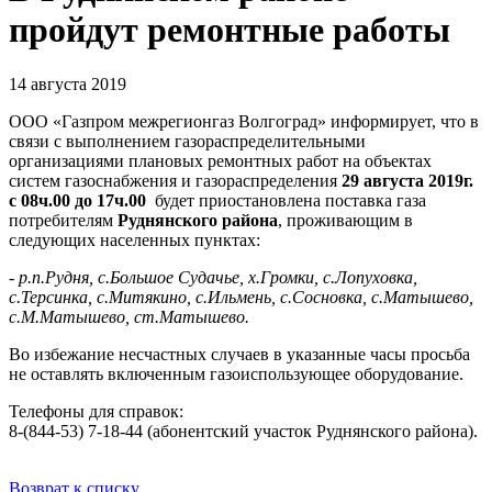
пройдут ремонтные работы
14 августа 2019
ООО «Газпром межрегионгаз Волгоград» информирует, что в
связи с выполнением газораспределительными
организациями плановых ремонтных работ на объектах
систем газоснабжения и газораспределения
29 августа 2019г.
с 08ч.00 до 17ч.00
будет приостановлена поставка газа
потребителям
Руднянского района
, проживающим в
следующих населенных пунктах:
- р.п.Рудня, с.Большое Судачье, х.Громки, с.Лопуховка,
с.Терсинка, с.Митякино, с.Ильмень, с.Сосновка, с.Матышево,
с.М.Матышево, ст.Матышево.
Во избежание несчастных случаев в указанные часы просьба
не оставлять включенным газоиспользующее оборудование.
Телефоны для справок:
8-(844-53) 7-18-44 (абонентский участок Руднянского района).
Возврат к списку