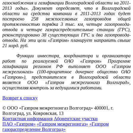
газоснабжения и газификации Волгоградской области на 2011-
2013 годы». Документ определяет, что в Волгоградской
области на средства компании в 2011-2013 годах будет
построено 258 межпоселковых газопроводов общей
протяженностью порядка 3 тыс. км, четыре газопровода-
отвода и четыре газораспределительные станции (ГРС),
реконструировано 38 существующих ГРС и два газопровода-
отвода. На эти цели «Газпром» планирует направить свыше
21 млрд. руб.
Функции инвестора, координатора и организатора
работ по реализуемой ОАО «Газпром» Программе
газификации регионов РФ выполняет ООО «Газпром
межрегионгаз» (100-процентное дочернее общество ОАО
«Газпром»), представителем в Волгоградской области
является ООО «Газпром межрегионгаз Волгоград»,
осуществляя контроль за ведущимися работами.
Возврат к списку
© ООО «Газпром межрегионгаз Волгоград»
400001, г.
Волгоград, ул. Ковровская, 13
Контактная информация
Абонентские участки
ПАО «Газпром»
«Газпром межрегионгаз»
«Газпром
газораспределение Волгоград»