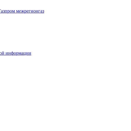
Газпром межрегионгаз
вой информации