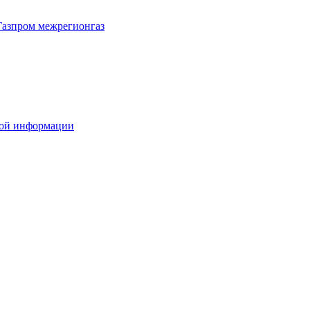
Газпром межрегионгаз
вой информации