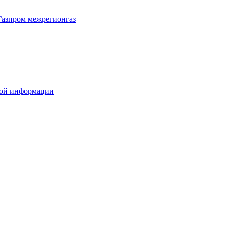
Газпром межрегионгаз
вой информации