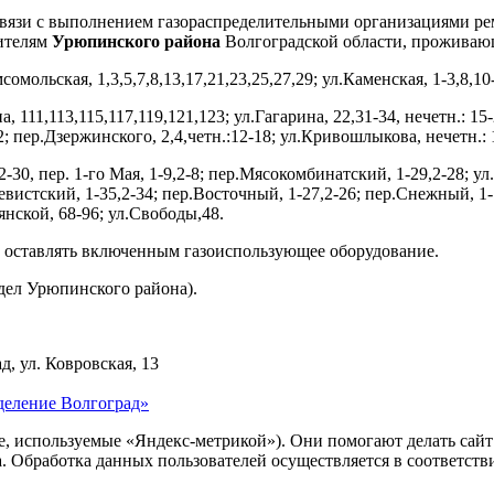
вязи с выполнением газораспределительными организациями рем
бителям
Урюпинского района
Волгоградской области, проживаю
мсомольская, 1,3,5,7,8,13,17,21,23,25,27,29; ул.Каменская, 1-3,8,10
на, 111,113,115,117,119,121,123; ул.Гагарина, 22,31-34, нечетн.: 1
2; пер.Дзержинского, 2,4,четн.:12-18; ул.Кривошлыкова, нечетн.: 1-
2-30, пер. 1-го Мая, 1-9,2-8; пер.Мясокомбинатский, 1-29,2-28; у
евистский, 1-35,2-34; пер.Восточный, 1-27,2-26; пер.Снежный, 1-
янской, 68-96; ул.Свободы,48.
е оставлять включенным газоиспользующее оборудование.
тдел Урюпинского района).
д, ул. Ковровская, 13
деление Волгоград»
ie, используемые «Яндекс-метрикой»). Они помогают делать сай
ра. Обработка данных пользователей осуществляется в соответств