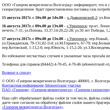
ООО «Газпром межрегионгаз Волгоград» информирует, что в с
газораспределения будет приостановлена поставка газа потре
15 августа 2017г. с 10ч.00 до 14ч.00
–
х.Дьяконовский-2
: ул.Ко
16 августа 2017г. с 09ч.00 до 13ч.00
–
г.Урюпинск
: пр-кт. Лени
нечетн.:7-31; ул.Попова, 33,37,14-20,22-28; ул.50 лет Победы, 1,
17 августа 2017г. с 09ч.00 до 13ч.00
–
г.Урюпинск
: пер.Новый, 
ул.Гражданская, 79-131,82-114; ул.М.Горького, 67-79; пер.Больш
пер.Котовский, 1-13,2-6; пер.Юность, 1-15,2-26; ул.З.Космодемь
Во избежание несчастных случаев в указанные часы просьба н
Телефоны для справок:(84442) 4-70-45, 4-70-46 (абонентский о
Возврат к списку
© ООО «Газпром межрегионгаз Волгоград»
400001, г. Волгогра
Контактная информация
Абонентские участки
ПАО «Газпром»
«Газпром межрегионгаз»
«Газпром газораспре
Наш сайт обрабатывает файлы cookie (в том числе, файлы cook
даете свое согласие на обработку файлов cookie вашего браузе
«Газпром межрегионгаз Волгоград»
.