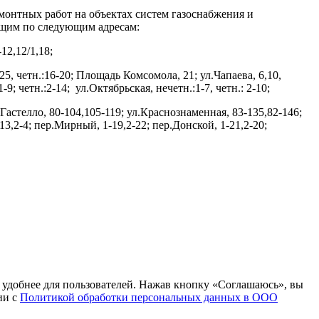
онтных работ на объектах систем газоснабжения и
щим по следующим адресам:
-12,12/1,18;
5-25, четн.:16-20; Площадь Комсомола, 21; ул.Чапаева, 6,10,
9; четн.:2-14; ул.Октябрьская, нечетн.:1-7, четн.: 2-10;
л.Гастелло, 80-104,105-119; ул.Краснознаменная, 83-135,82-146;
13,2-4; пер.Мирный, 1-19,2-22; пер.Донской, 1-21,2-20;
т удобнее для пользователей. Нажав кнопку «Соглашаюсь», вы
ии с
Политикой обработки персональных данных в ООО