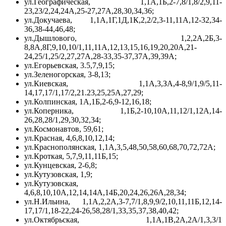
ул.Географическая, 1,1А,1Б,2-7,8/1,8/2,9,11-
23,23/2,24,24А,25-27,27А,28,30,34,36;
ул.Докучаева, 1,1А,1Г,1Д,1К,2,2/2,3-11,11А,12-32,34-
36,38-44,46,48;
ул.Дышлового, 1,2,2А,2Б,3-
8,8А,8Г,9,10,10/1,11,11А,12,13,15,16,19,20,20А,21-
24,25/1,25/2,27,27А,28-33,35-37,37А,39,39А;
ул.Егорьевская, 3.5,7,9,15;
ул.Зеленогорская, 3-8,13;
ул.Киевская, 1,1А,3,ЗА,4-8,9/1,9/5,11-
14,17,17/1,17/2,21.23,25,25А,27,29;
ул.Колпинская, 1А,1Б,2-6,9-12,16,18;
ул.Коперника, 1,1Б,2-10,10А,11,12/1,12А,14-
26,28,28/1,29,30,32,34;
ул.Космонавтов, 59,61;
ул.Красная, 4,6,8,10,12,14;
ул.Краснополянская, 1,1А,3,5,48,50,58,60,68,70,72,72А;
ул.Кроткая, 5,7,9,11,11Б,15;
ул.Кунцевская, 2-6,8;
ул.Кутузовская, 1,9;
ул.Кутузовская,
4,6,8,10,10А,12,14,14А,14Б,20,24,26,26А,28,34;
ул.Н.Ильина, 1,1А,2,2А,3-7,7/1,8,9,9/2,10,11,11Б,12,14-
17,17/1,18-22,24-26,58,28/1,33,35,37,38,40,42;
ул.Октябрьская, 1,1А,1В,2А,2А/1,3,3/1