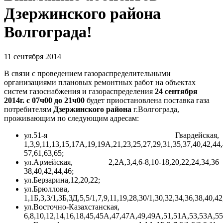
Дзержинского района
Волгограда!
11 сентября 2014
В связи с проведением газораспределительными
организациями плановых ремонтных работ на объектах
систем газоснабжения и газораспределения
24 сентября
2014г. с 07ч00 до 21ч00
будет приостановлена поставка газа
потребителям
Дзержинского района
г.Волгограда,
проживающим по следующим адресам:
ул.51-я Гвардейская,
1,3,9,11,13,15,17А,19,19А,21,23,25,27,29,31,35,37,40,42,44,
57,61,63,65;
ул.Армейская, 2,2А,3,4,6-8,10-18,20,22,24,34,36
38,40,42,44,46;
ул.Берзарина,12,20,22;
ул.Брюллова,
1,1Б,3,3/1,ЗБ,ЗД,5,5/1,7,9,11,19,28,30/1,30,32,34,36,38,40,42
ул.Восточно-Казахстанская,
6,8,10,12,14,16,18,45,45А,47,47А,49,49А,51,51А,53,53А,5