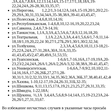
,ЗА,4,6,7,8.8А,12,13.14,14А,15-17,17/1,18,18А,19-
22,24,24A,26-28,30,33,35,37;
ул.Пирогова, 1,2,2/1,3-14,12А,14А,15-19,20/1,20/2,21-
29,29А,30,31,33,34,34А,35-38,38А,39-41,43,45,47;
ул.Полесская, 2.4,6,8,10,14,16;
ул.Республиканская, 1-4,6,8,10,12-16,19,20,22,23,24;
ул.Савкина, 2,4,6,7,9-14,16;
ул.Танкистов, 1,1А,З,3А,4,5,5А,6,7,8,9,12,16,18,20;
ул.Театральная, 1,1А.2,2А,3,ЗА,4.4/1,5,6,6/1,7-9,11,14-
18,18/1,19,20,22,24 30,27/1,27Б,29/1,30/1,30/2,32,34;
ул.Толбухина, 2,3,3А,4,5,6,9,10,11,13-18,21-
25,22А,24А,27-31,28А,30А,31А,33,35-
41,43,45,45/2,47,49,49А,51,53,55;
ул.Туапсинская, 1-6,6/1,7-16,16А,17-19,19А,20-
23,23/2,24,24А,26А/1,26А/2,26А/3,32-38,38А,39-41,45,47;
ул.Университетская, 1-6,6А,7-9,9/2,10,10/2,11-
14,16,16А,17-26,26Б,27,27/1,28-
30,31/1,31/2,32,33,33/1,34,35,36/2,36А,36Б,37,38,40,41,42,4
ул.Хазова, 1-10,12-17,19-24,26-31,31Б,32-35;
ул.Шишкова, 9,11,13,15,17А,19,21,23,25,27,29,31,33,35;
ул.Шмидта, 1-22,18А;
ул.Щукина, ½,1А 3,4,4А,5,6,8,9-14,14А,15,19-23,23A,24-
26,26/1,27,31,33,67.
Во избежание несчастных случаев в указанные часы просьба