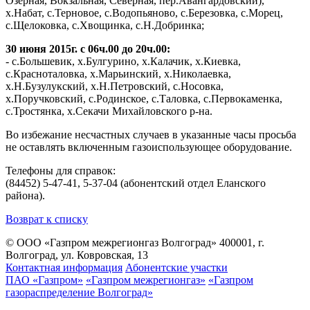
Озерная, Вокзальная, Северная, пер.Авангардовский),
х.Набат, с.Терновое, с.Водопьяново, с.Березовка, с.Морец,
с.Щелоковка, с.Хвощинка, с.Н.Добринка;
30 июня 2015г. с 06ч.00 до 20ч.00:
- с.Большевик, х.Булгурино, х.Калачик, х.Киевка,
с.Красноталовка, х.Марьинский, х.Николаевка,
х.Н.Бузулукский, х.Н.Петровский, с.Носовка,
х.Поручковский, с.Родинское, с.Таловка, с.Первокаменка,
с.Тростянка, х.Секачи Михайловского р-на.
Во избежание несчастных случаев в указанные часы просьба
не оставлять включенным газоиспользующее оборудование.
Телефоны для справок:
(84452) 5-47-41, 5-37-04 (абонентский отдел Еланского
района).
Возврат к списку
© ООО «Газпром межрегионгаз Волгоград»
400001, г.
Волгоград, ул. Ковровская, 13
Контактная информация
Абонентские участки
ПАО «Газпром»
«Газпром межрегионгаз»
«Газпром
газораспределение Волгоград»