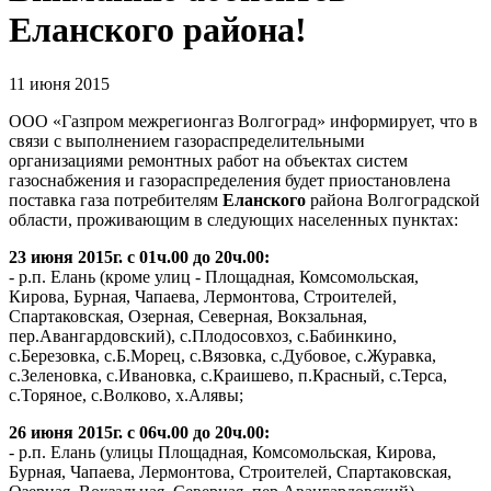
Еланского района!
11 июня 2015
ООО «Газпром межрегионгаз Волгоград» информирует, что в
связи с выполнением газораспределительными
организациями ремонтных работ на объектах систем
газоснабжения и газораспределения будет приостановлена
поставка газа потребителям
Еланского
района Волгоградской
области, проживающим в следующих населенных пунктах:
23 июня 2015г. с 01ч.00 до 20ч.00:
- р.п. Елань (кроме улиц - Площадная, Комсомольская,
Кирова, Бурная, Чапаева, Лермонтова, Строителей,
Спартаковская, Озерная, Северная, Вокзальная,
пер.Авангардовский), с.Плодосовхоз, с.Бабинкино,
с.Березовка, с.Б.Морец, с.Вязовка, с.Дубовое, с.Журавка,
с.Зеленовка, с.Ивановка, с.Краишево, п.Красный, с.Терса,
с.Торяное, с.Волково, х.Алявы;
26 июня 2015г. с 06ч.00 до 20ч.00:
- р.п. Елань (улицы Площадная, Комсомольская, Кирова,
Бурная, Чапаева, Лермонтова, Строителей, Спартаковская,