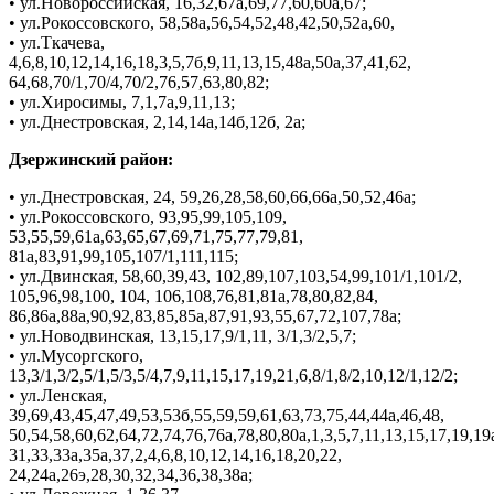
• ул.Новороссийская, 16,32,67а,69,77,60,60а,67;
• ул.Рокоссовского, 58,58а,56,54,52,48,42,50,52а,60,
• ул.Ткачева,
4,6,8,10,12,14,16,18,3,5,7б,9,11,13,15,48а,50а,37,41,62,
64,68,70/1,70/4,70/2,76,57,63,80,82;
• ул.Хиросимы, 7,1,7а,9,11,13;
• ул.Днестровская, 2,14,14а,14б,12б, 2а;
Дзержинский район:
• ул.Днестровская, 24, 59,26,28,58,60,66,66а,50,52,46а;
• ул.Рокоссовского, 93,95,99,105,109,
53,55,59,61а,63,65,67,69,71,75,77,79,81,
81а,83,91,99,105,107/1,111,115;
• ул.Двинская, 58,60,39,43, 102,89,107,103,54,99,101/1,101/2,
105,96,98,100, 104, 106,108,76,81,81а,78,80,82,84,
86,86а,88а,90,92,83,85,85а,87,91,93,55,67,72,107,78а;
• ул.Новодвинская, 13,15,17,9/1,11, 3/1,3/2,5,7;
• ул.Мусоргского,
13,3/1,3/2,5/1,5/3,5/4,7,9,11,15,17,19,21,6,8/1,8/2,10,12/1,12/2;
• ул.Ленская,
39,69,43,45,47,49,53,53б,55,59,59,61,63,73,75,44,44а,46,48,
50,54,58,60,62,64,72,74,76,76а,78,80,80а,1,3,5,7,11,13,15,17,19,19
31,33,33а,35а,37,2,4,6,8,10,12,14,16,18,20,22,
24,24а,26э,28,30,32,34,36,38,38а;