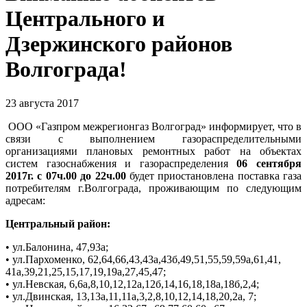
Центрального и
Дзержинского районов
Волгограда!
23 августа 2017
ООО «Газпром межрегионгаз Волгоград» информирует, что в
связи с выполнением газораспределительными
организациями плановых ремонтных работ на объектах
систем газоснабжения и газораспределения
06 сентября
2017г. с 07ч.00 до 22ч.00
будет приостановлена поставка газа
потребителям г.Волгограда, проживающим по следующим
адресам:
Центральный район:
• ул.Балонина, 47,93а;
• ул.Пархоменко, 62,64,66,43,43а,43б,49,51,55,59,59а,61,41,
41а,39,21,25,15,17,19,19а,27,45,47;
• ул.Невская, 6,6а,8,10,12,12а,12б,14,16,18,18а,18б,2,4;
• ул.Двинская, 13,13а,11,11а,3,2,8,10,12,14,18,20,2а, 7;