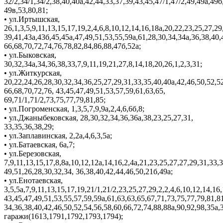
32/2,34/1,34/2,38,40,40а,42,44,33,37,39,43,45,47/1,47/2,49,49а,49б
49в,53,80,81;
• ул.Иртышская,
26,1,3,5,9,11,13,15,17,19,2,4,6,8,10,12,14,16,18а,20,22,23,25,27,29
39,41,43а,43б,45,45а,47,49,51,53,55,59а,61,28,30,34,34а,36,38,40,
66,68,70,72,74,76,78,82,84,86,88,47б,52а;
• ул.Быковская,
30,32,34а,34,36,38,33,7,9,11,19,21,27,8,14,18,20,26,1,2,3,31;
• ул.Житкурская,
20,22,24,26,28,30,32,34,36,25,27,29,31,33,35,40,40а,42,46,50,52,5
66,68,70,72,76, 43,45,47,49,51,53,57,59,61,63,65,
69,71/1,71/2,73,75,77,79,81,85;
• ул.Погроменская, 1,3,5,7,9,9а,2,4,6,6б,8;
• ул.Джаныбековская, 28,30,32,34,36,36а,38,23,25,27,31,
33,35,36,38,29;
• ул.Заплавинская, 2,2а,4,6,3,5а;
• ул.Батаевская, 6а,7;
• ул.Березовская,
7,9,11,13,15,17,8,8а,10,12,12а,14,16,2,4а,21,23,25,27,27,29,31,33,
49,51,26,28,30,32,34, 36,38,40,42,44,46,50,21б,49а;
• ул.Енотаевская,
3,5,5а,7,9,11,13,15,17,19,21/1,21/2,23,25,27,29,2,2,4,6,10,12,14,16
43,45,47,49,51,53,55,57,59,59а,61,63,63,65,67,71,73,75,77,79,81,8
34,36,38,40,42,46,50,52,54,56,58,60,66,72,74,88,88а,90,92,98,35а,
гаражи(1613,1791,1792,1793,1794);