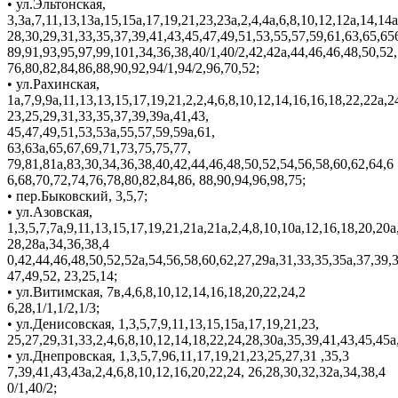
• ул.Эльтонская,
3,3а,7,11,13,13а,15,15а,17,19,21,23,23а,2,4,4а,6,8,10,12,12а,14,14а
28,30,29,31,33,35,37,39,41,43,45,47,49,51,53,55,57,59,61,63,65,65
89,91,93,95,97,99,101,34,36,38,40/1,40/2,42,42а,44,46,46,48,50,52,
76,80,82,84,86,88,90,92,94/1,94/2,96,70,52;
• ул.Рахинская,
1а,7,9,9а,11,13,13,15,17,19,21,2,2,4,6,8,10,12,14,16,16,18,22,22а,2
23,25,29,31,33,35,37,39,39а,41,43,
45,47,49,51,53,53а,55,57,59,59а,61,
63,63а,65,67,69,71,73,75,75,77,
79,81,81а,83,30,34,36,38,40,42,44,46,48,50,52,54,56,58,60,62,64,6
6,68,70,72,74,76,78,80,82,84,86, 88,90,94,96,98,75;
• пер.Быковский, 3,5,7;
• ул.Азовская,
1,3,5,7,7а,9,11,13,15,17,19,21,21а,21а,2,4,8,10,10а,12,16,18,20,20а
28,28а,34,36,38,4
0,42,44,46,48,50,52,52а,54,56,58,60,62,27,29а,31,33,35,35а,37,39,3
47,49,52, 23,25,14;
• ул.Витимская, 7в,4,6,8,10,12,14,16,18,20,22,24,2
6,28,1/1,1/2,1/3;
• ул.Денисовская, 1,3,5,7,9,11,13,15,15а,17,19,21,23,
25,27,29,31,33,2,4,6,8,10,12,14,18,22,24,28,30а,35,39,41,43,45,45а
• ул.Днепровская, 1,3,5,7,96,11,17,19,21,23,25,27,31 ,35,3
7,39,41,43,43а,2,4,6,8,10,12,16,20,22,24, 26,28,30,32,32а,34,38,4
0/1,40/2;