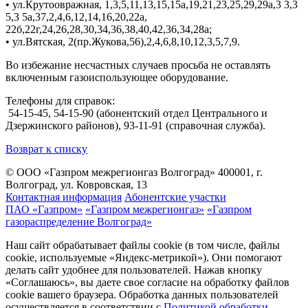
• ул.Крутоовражная, 1,3,5,11,13,15,15а,19,21,23,25,29,29а,3 3,3
5,3 5а,37,2,4,6,12,14,16,20,22а,
22б,22г,24,26,28,30,34,36,38,40,42,36,34,28а;
• ул.Вятская, 2(пр.Жукова,56),2,4,6,8,10,12,3,5,7,9.
Во избежание несчастных случаев просьба не оставлять
включенным газоиспользующее оборудование.
Телефоны для справок:
54-15-45, 54-15-90 (абонентский отдел Центрального и
Дзержинского районов), 93-11-91 (справочная служба).
Возврат к списку
© ООО «Газпром межрегионгаз Волгоград»
400001, г.
Волгоград, ул. Ковровская, 13
Контактная информация
Абонентские участки
ПАО «Газпром»
«Газпром межрегионгаз»
«Газпром
газораспределение Волгоград»
Наш сайт обрабатывает файлы cookie (в том числе, файлы
cookie, используемые «Яндекс-метрикой»). Они помогают
делать сайт удобнее для пользователей. Нажав кнопку
«Соглашаюсь», вы даете свое согласие на обработку файлов
cookie вашего браузера. Обработка данных пользователей
осуществляется в соответствии с
Политикой обработки