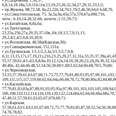
• ул.Дорожная, 1,36,37,
6,8,14,18,18а,5,9,11б,11в,13,19,25,26,32,34,27,29,31,33,1/2;
• пр.Жукова, 88,72,58, 8а,22,22б,34,76/1,76/2,46,50,64,6 6,68,70,
• ул.Севастопольская, 75, 3а,5а,9а,45а,57а,57б,67а,69б,71б,
четн.: 6-10,14-28,32-66, нечетн.:1-51,59-73;
• ул.Батайская, 8,8а,6а;
• ул.Трехгорная,
23,25а,25б,27а,29,35,37,10в,10г,18,3,5,7,9,11,13,
29,2,4/1,4/2,6,8,10,20,9;
• ул.Волховская, 48,58а(Карская,30);
• ул.Совнаркомовская, 151,151а;
• ул.Грузинская, 1/1,1/2,3,За,5/1,5/2,7,9,8-
б,11,13,15,17з,17,19,21з,21б,23,25,29,27,31,31а,33,35,37,39а,41,43
55,57,59,61,4/1,4/2,6,8,8а,10,12,12а,14,16,18,20,22,24,26,30,32,32
40,40а, 42,44,46,48,52,54,56,58,60/1,60/2,62,64,66,68,70/1,70,8б;
• ул.Черноморская,
53,55,57,59,61,63,67,69,71,73,75,77,79,81,89,93,95,97,99,101,103,
109,111,115,117,119,60,62,64,64а,66,68,70,72,78,80,80а,82,84,86,8
• ул.Каспийская,
77,79,81,83,83а,87,89,91,93,95,95а,97,99,101,103,103,105,109,94,
106,108,110,112,114,116,118,120,122,124,60а,62,64,66,66а,68а,70,7
47,49,51,57,59,61,63,65,67,67б,69,71;
• ул.Карская,
57,59,61,63/1,63/2,65,67,69,71,75,77,79,83,85,87,50,52,54,56,58,60
74,76,78,82,