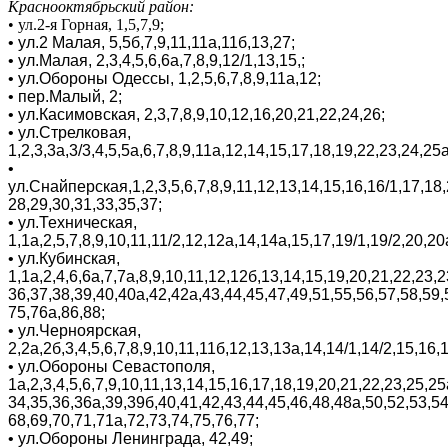
Краснооктябрьский район:
•
ул.2-я Горная, 1,5,7,9;
•
ул.2 Малая, 5,5б,7,9,11,11а,11б,13,27;
•
ул.Малая, 2,3,4,5,6,6а,7,8,9,12/1,13,15,;
•
ул.Обороны Одессы, 1,2,5,6,7,8,9,11а,12;
•
пер.Малый, 2;
•
ул.Касимовская, 2,3,7,8,9,10,12,16,20,21,22,24,26;
•
ул.Стрелковая,
1,2,3,3а,3/3,4,5,5а,6,7,8,9,11а,12,14,15,17,18,19,22,23,24,25
•
ул.Снайперская,1,2,3,5,6,7,8,9,11,12,13,14,15,16,16/1,17,18,
28,29,30,31,33,35,37;
•
ул.Техническая,
1,1а,2,5,7,8,9,10,11,11/2,12,12а,14,14а,15,17,19/1,19/2,20,2
•
ул.Кубинская,
1,1а,2,4,6,6а,7,7а,8,9,10,11,12,12б,13,14,15,19,20,21,22,23,2
36,37,38,39,40,40а,42,42а,43,44,45,47,49,51,55,56,57,58,59,
75,76а,86,88;
•
ул.Черноярская,
2,2а,2б,3,4,5,6,7,8,9,10,11,11б,12,13,13а,14,14/1,14/2,15,16
•
ул.Обороны Севастополя,
1а,2,3,4,5,6,7,9,10,11,13,14,15,16,17,18,19,20,21,22,23,25,2
34,35,36,36а,39,39б,40,41,42,43,44,45,46,48,48а,50,52,53,54
68,69,70,71,71а,72,73,74,75,76,77;
•
ул.Обороны Ленинграда, 42,49;