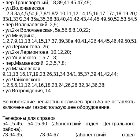
•
пер.Транспортный, 18,39,41,45,47,49;
•
ул.Волочаевская,
1,2,3,3а,4,5,5а,6,7,8/1,8/2,10,11,12,14,15,16,17,17а,18,19,2
33/1,33/2,34,35а,35,36,38,40,41,42,43,44,45,49,50,52,53,54,5
•
пер.Волочаевский, 3,9;
•
ул.2-я Волочаевская, 5а,5б,6,8,10,22;
•
ул.Мичурина,
1,2,7,9,11,13,14,15,17,37,39,38а,40,41,42б,44,45,46,49,50,51
•
ул.Лермонтова, 26;
•
ул.2-я Лермонтова, 10,12,20;
•
ул.Ушинского, 1,5,7,13;
•
пер.Мамаевский, 2,3,5,7,8;
•
ул.Мамаевская,
9,11,13,16,17,19,23,26,31,34,34/1,35,37,39,41,42,44;
•
ул.Чайковского,
1,2,5,6,11,12,14,16,18,23,24,26,28,32,34,36,38;
•
ул.Возрождения, 14.
Во избежание несчастных случаев просьба не оставлять
включенным газоиспользующее оборудование.
Телефоны для справок:
54-15-45, 54-15-90 (абонентский отдел Центрального
района),
73-94-35, 73-94-67 (абонентский отдел