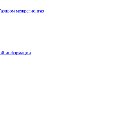
Газпром межрегионгаз
вой информации