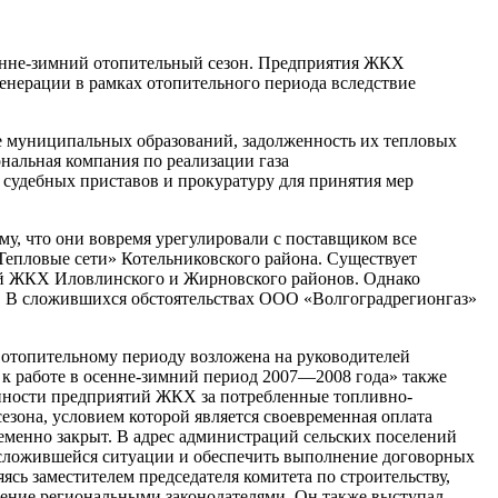
сенне-зимний отопительный сезон. Предприятия ЖКХ
генерации в рамках отопительного периода вследствие
ше муниципальных образований, задолженность их тепловых
ональная компания по реализации газа
 судебных приставов и прокуратуру для принятия мер
му, что они вовремя урегулировали с поставщиком все
епловые сети» Котельниковского района. Существует
тий ЖКХ Иловлинского и Жирновского районов. Однако
. В сложившихся обстоятельствах ООО «Волгоградрегионгаз»
у отопительному периоду возложена на руководителей
к работе в осенне-зимний период
2007—2008 года»
также
енности предприятий ЖКХ за потребленные топливно-
сезона, условием которой является своевременная оплата
ременно закрыт. В адрес администраций сельских поселений
 сложившейся ситуации и обеспечить выполнение договорных
сь заместителем председателя комитета по строительству,
ение региональными законодателями. Он также выступал