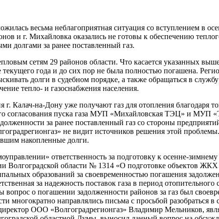
сложилась весьма неблагоприятная ситуация со вступлением в о
онов и г. Михайловка оказались не готовы к обеспечению тепло
ыми долгами за ранее поставленный газ.
тепловым сетям 29 районов области. Что касается указанных вы
е текущего года и до сих пор не была полностью погашена. Реги
ивать долги в судебном порядке, а также обращаться в службу
чение тепло- и газоснабжения населения.
г. Калач-на-Дону уже получают газ для отопления благодаря то
го согласования пуска газа МУП «Михайловская ТЭЦ» и МУП «Т
задолженности за ранее поставленный газ со стороны предприя
гоградрегионгаз» не видит источников решения этой проблемы
сившим накопленные долги.
амоуправлении» ответственность за подготовку к осенне-зимнем
и Волгоградской области № 1314 «О подготовке объектов ЖКХ 
ципальных образований за своевременностью погашения задолж
тственная за надежность поставок газа в период отопительного 
бы вопрос о погашении задолженности районов за газ был своев
и многократно направлялись письма с просьбой разобраться в
й директор ООО «Волгоградрегионгаз» Владимир Мельников, являя
оградской областной Думы, выносил данный вопрос на обсужд