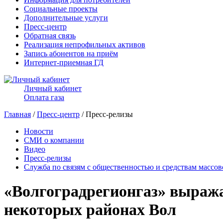
Социальные проекты
Дополнительные услуги
Пресс-центр
Обратная связь
Реализация непрофильных активов
Запись абонентов на приём
Интернет-приемная ГД
Личный кабинет
Оплата газа
Главная
/
Пресс-центр
/ Пресс-релизы
Новости
СМИ о компании
Видео
Пресс-релизы
Служба по связям с общественностью и средствам массо
«Волгоградрегионгаз» выражае
некоторых районах Вол