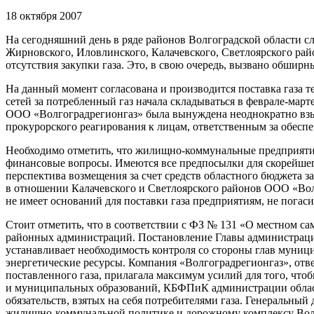
18 октября 2007
На сегодняшний день в ряде районов Волгоградской области 
Жирновского, Иловлинского, Калачевского, Светлоярского рай
отсутствия закупки газа. Это, в свою очередь, вызвано обширн
На данный момент согласована и производится поставка газа 
сетей за потребленный газ начала складываться в феврале-март
ООО «Волгоградрегионгаз» была вынуждена неоднократно взыск
прокурорского реагирования к лицам, ответственным за обеспе
Необходимо отметить, что жилищно-коммунальные предприятия 
финансовые вопросы. Имеются все предпосылки для скорейше
перспектива возмещения за счет средств областного бюджета 
в отношении Калачевского и Светлоярского районов ООО «Вол
не имеет оснований для поставки газа предприятиям, не пога
Стоит отметить, что в соответствии с ФЗ № 131 «О местном с
районных администраций. Постановление Главы администраци
устанавливает необходимость контроля со стороны глав муни
энергетические ресурсы. Компания «Волгоградрегионгаз», отве
поставленного газа, прилагала максимум усилий для того, что
и муниципальных образований, КБФПиК администрации област
обязательств, взятых на себя потребителями газа. Генеральны
жилищно-коммунальной политике и дорожному комплексу Волг