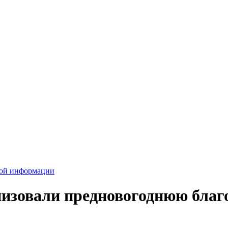
вой информации
низовали предновогоднюю бла