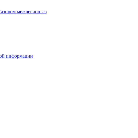
Газпром межрегионгаз
вой информации