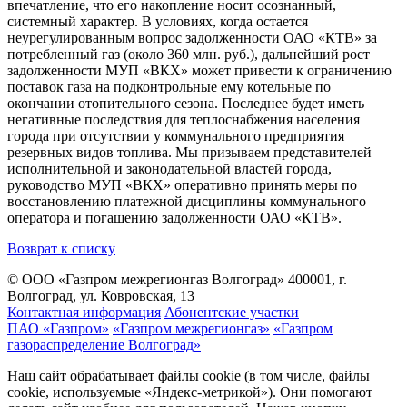
впечатление, что его накопление носит осознанный,
системный характер. В условиях, когда остается
неурегулированным вопрос задолженности ОАО «КТВ» за
потребленный газ (около 360 млн. руб.), дальнейший рост
задолженности МУП «ВКХ» может привести к ограничению
поставок газа на подконтрольные ему котельные по
окончании отопительного сезона. Последнее будет иметь
негативные последствия для теплоснабжения населения
города при отсутствии у коммунального предприятия
резервных видов топлива. Мы призываем представителей
исполнительной и законодательной властей города,
руководство МУП «ВКХ» оперативно принять меры по
восстановлению платежной дисциплины коммунального
оператора и погашению задолженности ОАО «КТВ».
Возврат к списку
© ООО «Газпром межрегионгаз Волгоград»
400001, г.
Волгоград, ул. Ковровская, 13
Контактная информация
Абонентские участки
ПАО «Газпром»
«Газпром межрегионгаз»
«Газпром
газораспределение Волгоград»
Наш сайт обрабатывает файлы cookie (в том числе, файлы
cookie, используемые «Яндекс-метрикой»). Они помогают