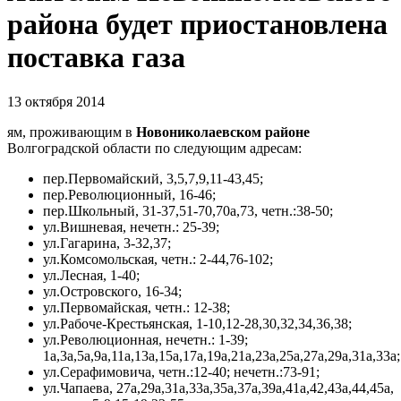
района будет приостановлена
поставка газа
13 октября 2014
ям, проживающим в
Новониколаевском районе
Волгоградской области по следующим адресам:
пер.Первомайский, 3,5,7,9,11-43,45;
пер.Революционный, 16-46;
пер.Школьный, 31-37,51-70,70а,73, четн.:38-50;
ул.Вишнева
я
, нечетн.: 25-39;
ул.Гагарина, 3-32,37;
ул.Комсомольска
я
, четн.: 2-44,76-102;
ул.Лесна
я
, 1-40;
ул.Островского, 16-34;
ул.Первомайска
я
, четн.: 12-38;
ул.Рабоче-Кресть
я
нска
я
, 1-10,12-28,30,32,34,36,38;
ул.Революционна
я
, нечетн.: 1-39;
1а,3а,5а,9а,11а,13а,15а,17а,19а,21а,23а,25а,27а,29а,31а,33а;
ул.Серафимовича, четн.:12-40; нечетн.:73-91;
ул.Чапаева, 27а,29а,31а,33а,35а,37а,39а,41а,42,43а,44,45а,