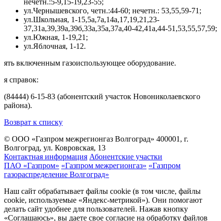
нечетн.:5-9,15-19,23-55;
ул.Чернышевского, четн.:44-60; нечетн.: 53,55,59-71;
ул.Школьна
я
, 1-15,5а,7а,14а,17,19,21,23-
37,31а,39,39а,39б,33а,35а,37а,40-42,41а,44-51,53,55,57,59;
ул.Южна
я
, 1-19,21;
ул.Яблочна
я
, 1-12.
ять включенным газоиспользующее оборудование.
я справок:
(84444) 6-15-83 (абонентский участок Новониколаевского
района).
Возврат к списку
© ООО «Газпром межрегионгаз Волгоград»
400001, г.
Волгоград, ул. Ковровская, 13
Контактная информация
Абонентские участки
ПАО «Газпром»
«Газпром межрегионгаз»
«Газпром
газораспределение Волгоград»
Наш сайт обрабатывает файлы cookie (в том числе, файлы
cookie, используемые «Яндекс-метрикой»). Они помогают
делать сайт удобнее для пользователей. Нажав кнопку
«Соглашаюсь», вы даете свое согласие на обработку файлов