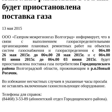
будет приостановлена
поставка газа
13 мая 2015
ООО «Газпром межрегионгаз Волгоград» информирует, что в
св
я
зи с выполнением газораспределительными
организаци
я
ми плановых ремонтных работ на объектах
систем газоснабжени
я
и газораспределени
я
с 06ч.00
26 мая 2015г. до 06ч.00 28 мая 2015г.
и
с 06ч.00
01 июня 2015г. до 06ч.00 03 июня 2015г.
будет
приостановлена поставка газа потребителям
Городищенского
района
Волгоградской области, проживающим в
р.п.Новый
Рогачик
.
Во избежание несчастных случаев в указанные часы просьба
не оставлять включенным газоиспользующее оборудование.
Телефоны для справок:
(84468) 3-53-89 (абонентский отдел Городищенского района).